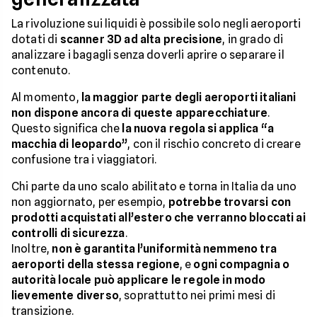
La rivoluzione sui liquidi è possibile solo negli aeroporti
dotati di
scanner 3D ad alta precisione
, in grado di
analizzare i bagagli senza doverli aprire o separare il
contenuto.
Al momento,
la maggior parte degli aeroporti italiani
non dispone ancora di queste apparecchiature
.
Questo significa che
la nuova regola si applica “a
macchia di leopardo”
, con il rischio concreto di creare
confusione tra i viaggiatori.
Chi parte da uno scalo abilitato e torna in Italia da uno
non aggiornato, per esempio,
potrebbe trovarsi con
prodotti acquistati all’estero che verranno bloccati ai
controlli di sicurezza
.
Inoltre,
non è garantita l’uniformità nemmeno tra
aeroporti della stessa regione
, e
ogni compagnia o
autorità locale può applicare le regole in modo
lievemente diverso
, soprattutto nei primi mesi di
transizione.