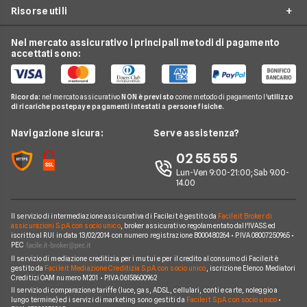
Assicurazione smarrimento bagaglio
Risorse utili
Traveleasy
Assicurazione Viaggio USA
Internet Casa
Preventivo assicurazione annullamento viaggio
AXA Assistance
Assicurazione viaggio Canada
Nel mercato assicurativo i principali metodi di pagamento
Luce e Gas
Guide
Assicurazione viaggio annuale
accettati sono:
Columbus
Assicurazione viaggio Cuba
Conti e Carte
News
Assicurazione viaggio studio
Coverwise
Assicurazione viaggio Brasile
Telefonia Mobile
Domande Frequenti
Ottenere il rimborso per un volo cancellato
Ricorda:
nel mercato assicurativo
NON è previsto
come metodo di pagamento l'
utilizzo
Europ Assistance
Assicurazione viaggio Argentina
di ricariche postepay e pagamenti intestati a persone fisiche.
Pay TV
Glossario
Assicurazione viaggio anziani over 65
Chubb
Assicurazione viaggio Thailandia
Noleggio lungo Termine
Navigazione sicura:
Serve assistenza?
Global Assistance
Assicurazione viaggio Indonesia
Chi Siamo
02 55 55 5
Tutte le compagnie e gli intermediari
Assicurazione viaggio India
Lun-Ven 9:00-21:00; Sab 9.00-
Contatti
14.00
Assicurazione viaggio Israele
Mappa del sito
Assicurazione viaggio Filippine
Il servizio di intermediazione assicurativa di Facile.it è gestito da
Facile.it Broker di
assicurazioni S.p.A. con socio unico
, broker assicurativo regolamentato dall'IVASS ed
iscritto al RUI in data 13/02/2014 con numero registrazione B000480264 • P.IVA 08007250965 •
PEC
Il servizio di mediazione creditizia per i mutui e per il credito al consumo di Facile.it è
gestito da
Facile.it Mediazione Creditizia S.p.A. con socio unico
, iscrizione Elenco Mediatori
Creditizi OAM numero M201 • P.IVA 06158600962
Il servizio di comparazione tariffe (luce, gas, ADSL, cellulari, conti e carte, noleggio a
lungo termine) ed i servizi di marketing sono gestiti da
Facile.it S.p.A. con socio unico
•