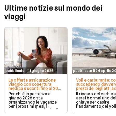
Ultime notizie sul mondo dei
viaggi
pubblicato il 11 giugno 2026
pubblicato il 24 aprile 2
Le offerte assicurazione
Voli e carburante: c
viaggio con copertura
succedendo davvero
medica e sconti fino al 20%
prezzi dei biglietti ad
per chi parte a giugno 2026
2026
Per chi è in partenza a
Il rincaro del carbur
giugno 2026 o sta
aerei è ormai uno dei
organizzando le vacanze
chiave per capire
per i prossimi mesi, il
l’andamento dei voli
confronto tra le principali rc
2026. Le tensioni in
viaggio da attivare prima di
Oriente e le criticità