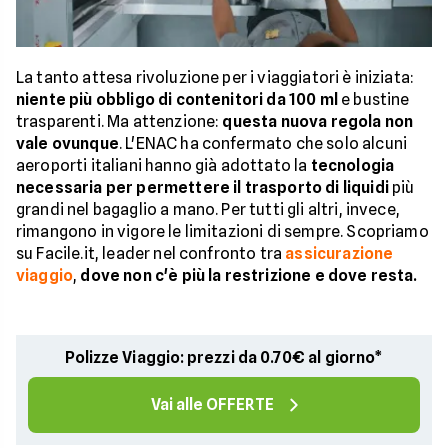
La tanto attesa rivoluzione per i viaggiatori è iniziata:
niente più obbligo di contenitori da 100 ml
e bustine
trasparenti. Ma attenzione:
questa nuova regola non
vale ovunque
. L'ENAC ha confermato che solo alcuni
aeroporti italiani hanno già adottato la
tecnologia
necessaria per permettere il trasporto di liquidi
più
grandi nel bagaglio a mano. Per tutti gli altri, invece,
rimangono in vigore le limitazioni di sempre. Scopriamo
su Facile.it, leader nel confronto tra
assicurazione
viaggio
,
dove non c'è più la restrizione e dove resta.
Polizze Viaggio: prezzi da 0.70€ al giorno*
Vai alle OFFERTE