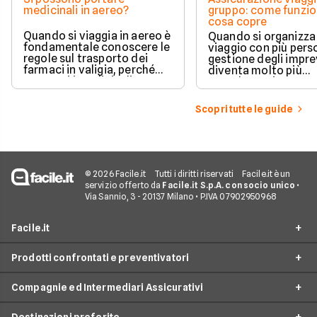
medicinali in aereo?
gruppo: come funzio
cosa copre
Quando si viaggia in aereo è
Quando si organizza
fondamentale conoscere le
viaggio con più perso
regole sul trasporto dei
gestione degli impre
farmaci in valigia, perché
diventa molto più
non tutti i medicinali
complessa rispetto 
possono essere portati
partenza individuale
liberamente e le normative
polizza viaggio di gr
Scopri tutte le guide
cambiano in base al tipo di
pensata proprio per 
prodotto, alla compagnia
una copertura unica
aerea e alla destinazione.
coordinata per tutti 
partecipanti, garan
protezione in caso d
problemi sanitari,
© 2026 Facile.it
Tutti i diritti riservati
Facile.it è un
cancellazioni o impr
servizio offerto da
Facile.it S.p.A. con socio unico
•
logistici.
Via Sannio, 3 - 20137 Milano • P.IVA 07902950968
Facile.it
Prodotti confrontati e preventivatori
Assicurazione online
Compagnie ed Intermediari Assicurativi
Assicurazione auto online
Assicurazione sanitaria viaggio
Prestiti