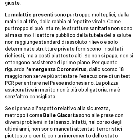
giuste.
Le
malattie presenti
sono purtroppo molteplici, dalla
malaria al tifo, dalla rabbia all'epatite virale. Come
purtroppo si può intuire, le strutture sanitarie non sono
al massimo. Il settore pubblico della tutela della salute
non raggiunge standard di assoluto rilievo e solo
determinate strutture private forniscono i risultati
richiesti, ma a costi piuttosto alti. Se non si paga, non si
ottengono assistenze di primo piano. Per quanto
riguarda l'
emergenza Coronavirus
, dallo scorso 18
maggio non serve più attestare l'esecuzione di un test
PCR per entrare nel Paese indonesiano. La polizza
assicurativa in merito non è più obbligatoria, ma è
senz'altro consigliata.
Se si pensa all'aspetto relativo alla sicurezza,
metropoli come
Bali e Giacarta
sono alle prese con
diversi problemi in tal senso. Infatti, nel corso degli
ultimi anni, non sono mancati attentati terroristici
piuttosto cruenti, con un incremento dello stato