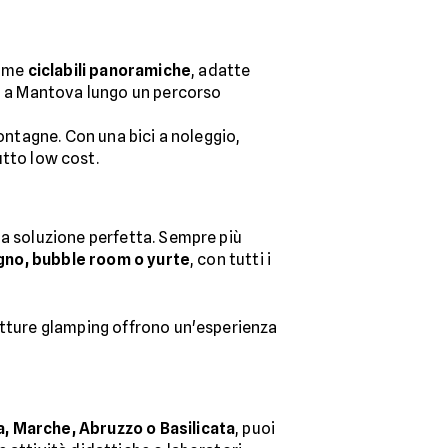
sime
ciclabili panoramiche
, adatte
a a Mantova lungo un percorso
montagne. Con una bici a noleggio,
utto low cost.
la soluzione perfetta. Sempre più
egno, bubble room o yurte
, con tutti i
utture glamping offrono un'esperienza
, Marche, Abruzzo o Basilicata
, puoi