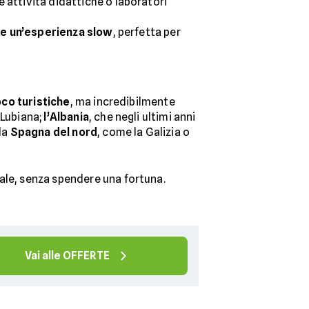
 attività didattiche o laboratori
re un’esperienza slow
, perfetta per
co turistiche
, ma incredibilmente
e Lubiana;
l’Albania
, che negli ultimi anni
la
Spagna del nord
, come la Galizia o
ale, senza spendere una fortuna.
Vai alle OFFERTE