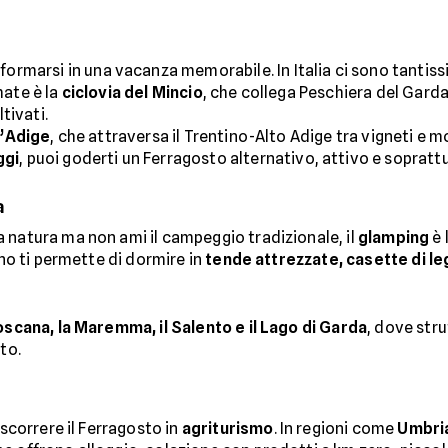
formarsi in una vacanza memorabile. In Italia ci sono tantis
mate è la
ciclovia del Mincio
, che collega Peschiera del Gard
tivati.
l’Adige
, che attraversa il Trentino-Alto Adige tra vigneti e 
ggi
, puoi goderti un Ferragosto alternativo, attivo e sopratt
a
 natura ma non ami il campeggio tradizionale, il
glamping
è 
rno ti permette di dormire in
tende attrezzate, casette di l
oscana, la Maremma, il Salento e il Lago di Garda
, dove str
to.
ascorrere il Ferragosto in
agriturismo
. In regioni come
Umbria