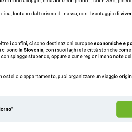
e offrono alloggio, colazione con prodotti a km zero, piccole
entica, lontano dal turismo di massa, con il vantaggio di
vive
 oltre i confini, ci sono destinazioni europee
economiche e po
i ci sono
la Slovenia
, con i suoi laghi e le città storiche com
 con spiagge stupende; oppure alcune regioni meno note del
n ostello o appartamento, puoi organizzare un viaggio origin
giorno*