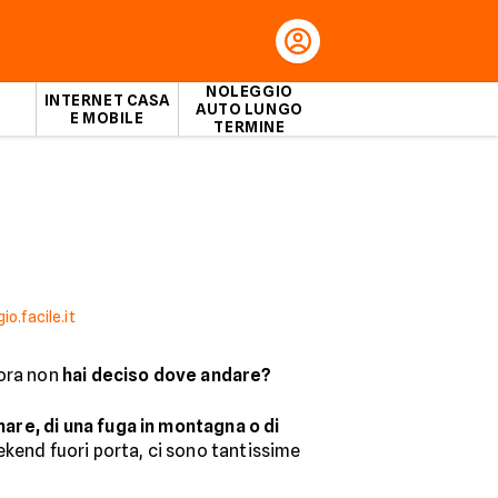
NOLEGGIO
INTERNET CASA
AUTO LUNGO
E MOBILE
TERMINE
o.facile.it
cora non
hai deciso dove andare?
mare, di una fuga in montagna o di
kend fuori porta, ci sono tantissime