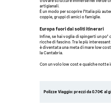
trovare strutture immerse nel verde ch
artigianali.
È un modo per scoprire l’Italia più aut
coppie, gruppi di amici o famiglie.
Europa fuori dai soliti itinerari
Infine, se hai voglia di spingerti un po’
ricche di fascino. Tra le più interessant
è diventata una meta di mare low cost
la Cantabria.
Con un volo low cost e qualche notte i
Polizze Viaggio: prezzi da 0.70€ al 