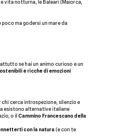
 e vita notturna, le Baleari (Maiorca,
re poco ma godersi un mare da
attutto se hai un animo curioso e un
stenibili e ricche di emozioni
r chi cerca introspezione, silenzio e
a esistono alternative italiane
zio, o il
Cammino Francescano della
onnetterti con la natura
(e con te