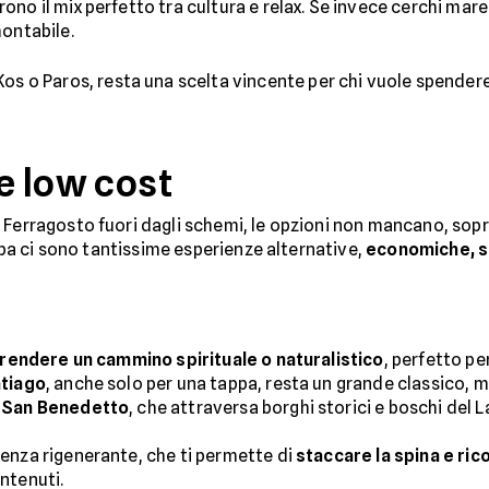
rono il mix perfetto tra cultura e relax. Se invece cerchi mare
montabile.
 Kos o Paros, resta una scelta vincente per chi vuole spende
 e low cost
 Ferragosto fuori dagli schemi, le opzioni non mancano, sopr
ropa ci sono tantissime esperienze alternative,
economiche, so
rendere un cammino spirituale o naturalistico
, perfetto pe
tiago
, anche solo per una tappa, resta un grande classico, m
 San Benedetto
, che attraversa borghi storici e boschi del La
enza rigenerante, che ti permette di
staccare la spina e ric
ntenuti.