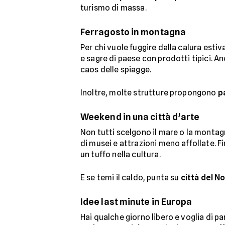
turismo di massa.
Ferragosto in montagna
Per chi vuole fuggire dalla calura estiv
e sagre di paese con prodotti tipici. A
caos delle spiagge.
Inoltre, molte strutture propongono
p
Weekend in una città d’arte
Non tutti scelgono il mare o la montag
di musei e attrazioni meno affollate. 
un tuffo nella cultura.
E se temi il caldo, punta su
città del N
Idee last minute in Europa
Hai qualche giorno libero e voglia di p