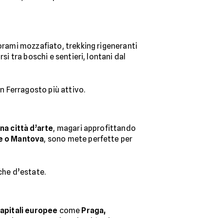
orami mozzafiato, trekking rigeneranti
rsi tra boschi e sentieri, lontani dal
n Ferragosto più attivo.
na città d’arte
, magari approfittando
e o Mantova
, sono mete perfette per
che d’estate.
capitali europee
come
Praga,