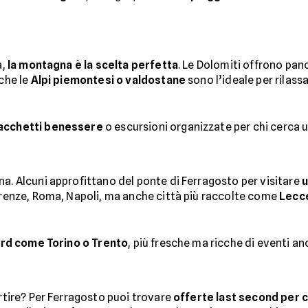
a,
la montagna è la scelta perfetta
. Le Dolomiti offrono pan
nche le
Alpi piemontesi o valdostane
sono l’ideale per rilassa
acchetti benessere
o escursioni organizzate per chi cerca u
na. Alcuni approfittano del ponte di Ferragosto per visitare
u
Firenze, Roma, Napoli, ma anche città più raccolte come
Lecc
ord come Torino o Trento
, più fresche ma ricche di eventi an
artire? Per Ferragosto puoi trovare
offerte last second per 