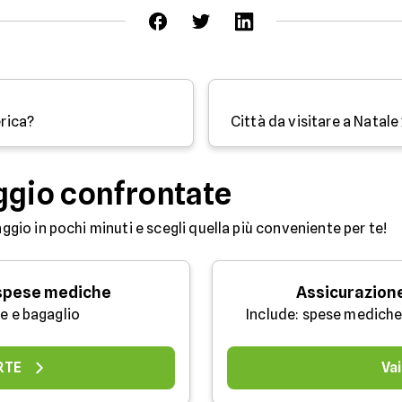
erica?
ggio confrontate
aggio in pochi minuti e scegli quella più conveniente per te!
 spese mediche
Assicurazion
e e bagaglio
Include: spese mediche
ERTE
Vai