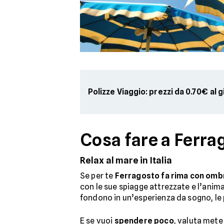
Polizze Viaggio: prezzi da 0.70€ al 
Cosa fare a Ferra
Relax al mare in Italia
Se per te
Ferragosto fa rima con ombr
con le sue spiagge attrezzate e l’anima
fondono in un’esperienza da sogno, le 
E se vuoi
spendere poco
, valuta mete