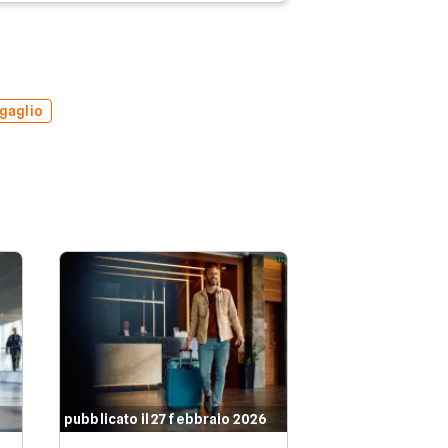
gaglio
pubblicato il 27 febbraio 2026
pubblicato il 27 