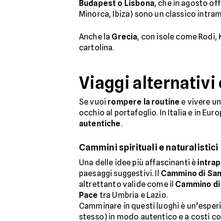
Budapest o Lisbona
, che in agosto off
Minorca, Ibiza) sono un classico intra
Anche la
Grecia
, con isole come Rodi,
cartolina.
Viaggi alternativi
Se vuoi
rompere la routine
e vivere un
occhio al portafoglio. In Italia e in Eu
autentiche
.
Cammini spirituali e naturalistici
Una delle idee più affascinanti è
intrap
paesaggi suggestivi. Il
Cammino di San
altrettanto valide come il
Cammino di
Pace
tra Umbria e Lazio.
Camminare in questi luoghi è un’esperi
stesso) in modo autentico e a costi co