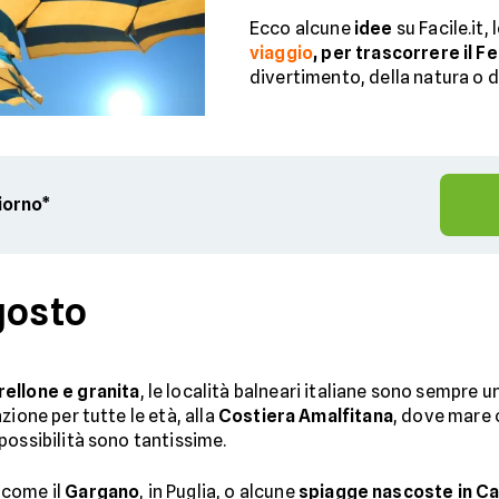
Ecco alcune
idee
su Facile.it,
viaggio
, per trascorrere il 
divertimento, della natura o del
giorno*
gosto
ellone e granita
, le località balneari italiane sono sempre u
zione per tutte le età, alla
Costiera Amalfitana
, dove mare c
possibilità sono tantissime.
 come il
Gargano
, in Puglia, o alcune
spiagge nascoste in Ca