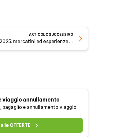
ARTICOLO
SUCCESSIVO
Città da visitare a Natale 2025: mercatini ed esperienze per vivere la magia delle feste
e viaggio annullamento
, bagaglio e annullamento viaggio
 alle OFFERTE