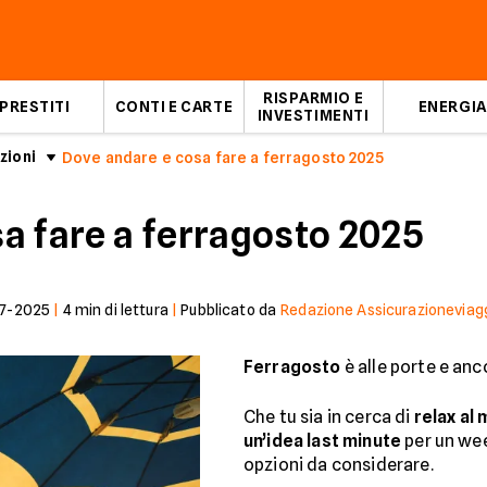
RISPARMIO E
PRESTITI
CONTI E CARTE
ENERGIA
INVESTIMENTI
zioni
Dove andare e cosa fare a ferragosto 2025
a fare a ferragosto 2025
7-2025
|
4
min di lettura
|
Pubblicato da
Redazione Assicurazioneviaggi
Ferragosto
è alle porte e an
Che tu sia in cerca di
relax al 
un’idea last minute
per un wee
opzioni da considerare.