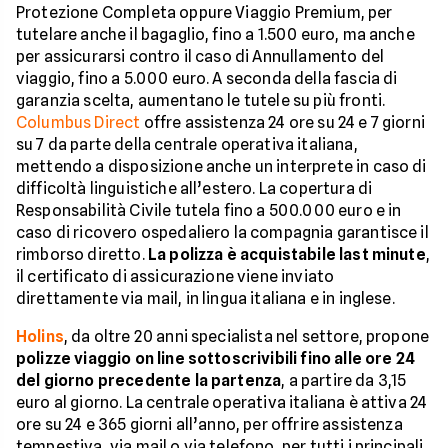
Protezione Completa oppure Viaggio Premium, per
tutelare anche il bagaglio, fino a 1.500 euro, ma anche
per assicurarsi contro il caso di Annullamento del
viaggio, fino a 5.000 euro. A seconda della fascia di
garanzia scelta, aumentano le tutele su più fronti.
Columbus Direct
offre assistenza 24 ore su 24 e 7 giorni
su 7 da parte della centrale operativa italiana,
mettendo a disposizione anche un interprete in caso di
difficoltà linguistiche all’estero. La copertura di
Responsabilità Civile tutela fino a 500.000 euro e in
caso di ricovero ospedaliero la compagnia garantisce il
rimborso diretto.
La polizza è acquistabile last minute
,
il certificato di assicurazione viene inviato
direttamente via mail, in lingua italiana e in inglese.
Holins
, da oltre 20 anni specialista nel settore, propone
polizze viaggio on line sottoscrivibili fino alle ore 24
del giorno precedente la partenza
, a partire da 3,15
euro al giorno. La centrale operativa italiana è attiva 24
ore su 24 e 365 giorni all’anno, per offrire assistenza
tempestiva, via mail o via telefono, per tutti i principali