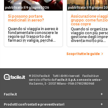
pubblicato il 9 giugno 2026
pubblicato il 9 giugno 2
Si possono portare
Assicurazione viaggi
medicinali in aereo?
gruppo: come funzio
cosa copre
Quando si viaggia in aereo è
Quando si organizza
fondamentale conoscere le
viaggio con più perso
regole sul trasporto dei
gestione degli impre
farmaci in valigia, perché
diventa molto più
non tutti i medicinali
complessa rispetto 
possono essere portati
partenza individuale
liberamente e le normative
polizza viaggio di gr
Scopri tutte le guide
cambiano in base al tipo di
pensata proprio per 
prodotto, alla compagnia
una copertura unica
aerea e alla destinazione.
coordinata per tutti 
partecipanti, garan
protezione in caso d
problemi sanitari,
© 2026 Facile.it
Tutti i diritti riservati
Facile.it è un
cancellazioni o impr
servizio offerto da
Facile.it S.p.A. con socio unico
•
logistici.
Via Sannio, 3 - 20137 Milano • P.IVA 07902950968
Facile.it
Prodotti confrontati e preventivatori
Assicurazione online