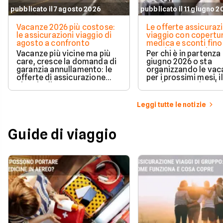
pubblicato il 7 agosto 2026
pubblicato il 11 giugno 
Vacanze 2026 più costose:
Le offerte assicuraz
le assicurazioni viaggio di
viaggio con copertu
agosto a confronto
medica e sconti fino
per chi parte a giug
Vacanze più vicine ma più
Per chi è in partenza
care, cresce la domanda di
giugno 2026 o sta
garanzia annullamento: le
organizzando le vac
offerte di assicurazione
per i prossimi mesi, il
viaggio di agosto 2026 su
confronto tra le princ
Facile.it, con sconti fino al
viaggio da attivare 
30%.
partire è d'obbligo.
Leggi tutte le notizie
Guide di viaggio