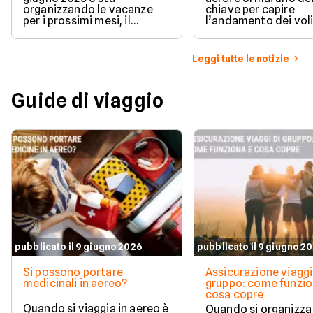
organizzando le vacanze
chiave per capire
per i prossimi mesi, il
l’andamento dei voli
confronto tra le principali rc
2026. Le tensioni in
viaggio da attivare prima di
Oriente e le criticità
partire è d'obbligo.
allo Stretto di Horm
Leggi tutte le notizie
hanno provocato un 
aumento del jet fuel
effetti immediati sui
Guide di viaggio
delle compagnie e pr
segnali anche sui prez
passeggeri.
pubblicato il 9 giugno 2026
pubblicato il 9 giugno 2
Si possono portare
Assicurazione viaggi
medicinali in aereo?
gruppo: come funzio
cosa copre
Quando si viaggia in aereo è
Quando si organizza