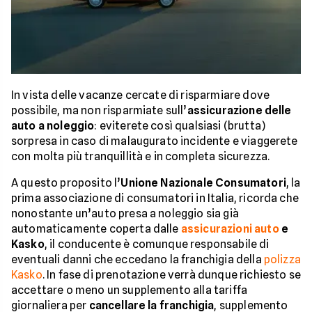
In vista delle vacanze cercate di risparmiare dove
possibile, ma non risparmiate sull’
assicurazione delle
auto a noleggio
: eviterete così qualsiasi (brutta)
sorpresa in caso di malaugurato incidente e viaggerete
con molta più tranquillità e in completa sicurezza.
A questo proposito l’
Unione Nazionale Consumatori
, la
prima associazione di consumatori in Italia, ricorda che
nonostante un’auto presa a noleggio sia già
automaticamente coperta dalle
assicurazioni auto
e
Kasko
, il conducente è comunque responsabile di
eventuali danni che eccedano la franchigia della
polizza
Kasko
. In fase di prenotazione verrà dunque richiesto se
accettare o meno un supplemento alla tariffa
giornaliera per
cancellare la franchigia
, supplemento