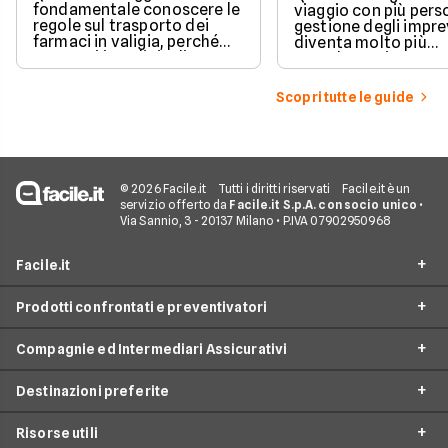
fondamentale conoscere le
viaggio con più perso
regole sul trasporto dei
gestione degli impre
farmaci in valigia, perché
diventa molto più
non tutti i medicinali
complessa rispetto 
possono essere portati
partenza individuale
liberamente e le normative
polizza viaggio di gr
Scopri tutte le guide
cambiano in base al tipo di
pensata proprio per 
prodotto, alla compagnia
una copertura unica
aerea e alla destinazione.
coordinata per tutti 
partecipanti, garan
protezione in caso d
problemi sanitari,
© 2026 Facile.it
Tutti i diritti riservati
Facile.it è un
cancellazioni o impr
servizio offerto da
Facile.it S.p.A. con socio unico
•
logistici.
Via Sannio, 3 - 20137 Milano • P.IVA 07902950968
Facile.it
Prodotti confrontati e preventivatori
Assicurazione online
Compagnie ed Intermediari Assicurativi
Assicurazione auto online
Assicurazione sanitaria viaggio
Prestiti
Destinazioni preferite
Assicurazione annullamento viaggio
Allianz Partners
Mutui
Assicurazione smarrimento bagaglio
Risorse utili
Traveleasy
Assicurazione Viaggio USA
Internet Casa