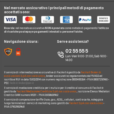
Preventivo assicurazione annullamento viaggio
AXA Assistance
Assicurazione viaggio Canada
Nel mercato assicurativo i principali metodi di pagamento
Luce e Gas
Guide
Assicurazione viaggio annuale
accettati sono:
Columbus
Assicurazione viaggio Cuba
Conti e Carte
News
Assicurazione viaggio studio
Coverwise
Assicurazione viaggio Brasile
Telefonia Mobile
Domande Frequenti
Ottenere il rimborso per un volo cancellato
Ricorda:
nel mercato assicurativo
NON è previsto
come metodo di pagamento l'
utilizzo
Europ Assistance
Assicurazione viaggio Argentina
di ricariche postepay e pagamenti intestati a persone fisiche.
Pay TV
Glossario
Assicurazione viaggio anziani over 65
Chubb
Assicurazione viaggio Thailandia
Noleggio lungo Termine
Navigazione sicura:
Serve assistenza?
Global Assistance
Assicurazione viaggio Indonesia
Chi Siamo
02 55 55 5
Tutte le compagnie e gli intermediari
Assicurazione viaggio India
Lun-Ven 9:00-21:00; Sab 9.00-
Contatti
14.00
Assicurazione viaggio Israele
Mappa del sito
Assicurazione viaggio Filippine
Il servizio di intermediazione assicurativa di Facile.it è gestito da
Facile.it Broker di
assicurazioni S.p.A. con socio unico
, broker assicurativo regolamentato dall'IVASS ed
iscritto al RUI in data 13/02/2014 con numero registrazione B000480264 • P.IVA 08007250965 •
PEC
Il servizio di mediazione creditizia per i mutui e per il credito al consumo di Facile.it è
gestito da
Facile.it Mediazione Creditizia S.p.A. con socio unico
, iscrizione Elenco Mediatori
Creditizi OAM numero M201 • P.IVA 06158600962
Il servizio di comparazione tariffe (luce, gas, ADSL, cellulari, conti e carte, noleggio a
lungo termine) ed i servizi di marketing sono gestiti da
Facile.it S.p.A. con socio unico
•
P.IVA 07902950968