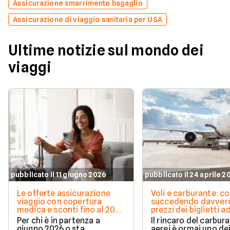
Assicurazione smarrimento bagaglio
Assicurazione di viaggio sanitaria per USA
Ultime notizie sul mondo dei
viaggi
pubblicato il 11 giugno 2026
pubblicato il 24 aprile 2
Le offerte assicurazione
Voli e carburante: c
viaggio con copertura
succedendo davvero
medica e sconti fino al 20%
prezzi dei biglietti ad
per chi parte a giugno 2026
2026
Per chi è in partenza a
Il rincaro del carbur
giugno 2026 o sta
aerei è ormai uno dei