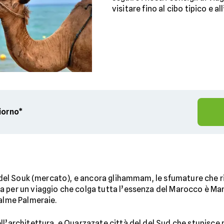
visitare fino al cibo tipico e all
giorno*
i del Souk (mercato), e ancora glihammam, le sfumature che ri
a per un viaggio che colga tutta l’essenza del Marocco è Ma
palme Palmeraie.
l’architettura, e Ouarzazate città del del Sud che stupisce p