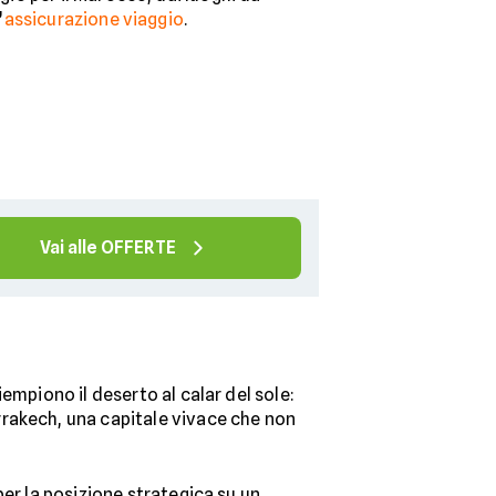
’
assicurazione viaggio
.
Vai alle OFFERTE
empiono il deserto al calar del sole:
rrakech, una capitale vivace che non
er la posizione strategica su un