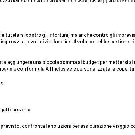
 bellezza dell’handmademarocchino, basta passeggiare al Souk 
e tutelarsi contro gli infortuni, ma anche contro gli imprevisti
provvisi, lavorativi o familiari. Il volo potrebbe partire in r
sta aggiungere una piccola somma al budget per mettersi al 
pagnie con formula All Inclusive e personalizzata, a copertur
e;
getti preziosi.
previsto, confronta le soluzioni per assicurazione viaggio con