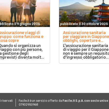
bblicato il 9 giugno 2026
pubblicato il 30 ottobre 2025
Assicurazione viaggi di
Assicurazione sanitaria
gruppo: come funziona e
per viaggiare in Giappone
cosa copre
obblighi, coperture e
costi aggiornati
Quando si organizza un
L’assicurazione sanitaria
viaggio con più persone,
di viaggio per il Giappone
la gestione degli
non è sempre un requisit
imprevisti diventa molto
d’ingresso obbligatorio
più complessa rispetto a
per i turisti, ma
una partenza individuale.
rappresenta una tutela
Una polizza viaggio di
contro i costi medici
gruppo è pensata proprio
molto elevati.
per offrire una copertura
unica e coordinata per
tutti i partecipanti,
garantendo protezione in
caso di problemi sanitari,
cancellazioni o imprevisti
logistici.
ti riservati
Facile.it è un servizio offerto da
Facile.it S.p.A. con socio unico
07902950968