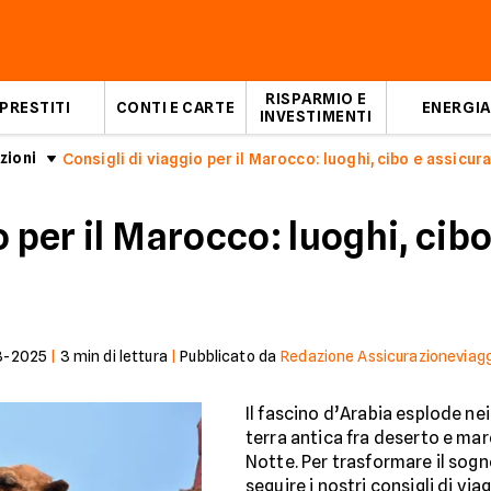
RISPARMIO E
PRESTITI
CONTI E CARTE
ENERGIA
INVESTIMENTI
zioni
Consigli di viaggio per il Marocco: luoghi, cibo e assicur
o per il Marocco: luoghi, cib
3-2025
|
3
min di lettura
|
Pubblicato da
Redazione Assicurazioneviaggi
Il fascino d’Arabia esplode nei
terra antica fra deserto e mare
Notte. Per trasformare il sogn
seguire i nostri consigli di via