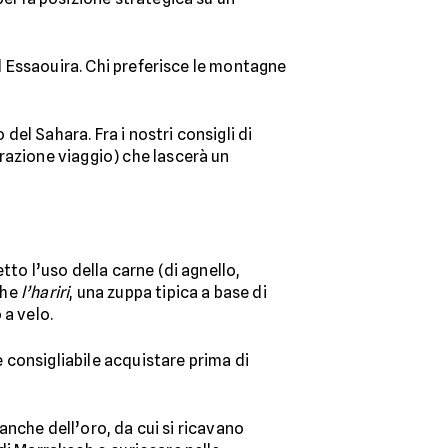
ad Essaouira. Chi preferisce le montagne
del Sahara. Fra i nostri consigli di
razione viaggio) che lascerà un
to l’uso della carne (di agnello,
che
l’hariri
, una zuppa tipica a base di
 a velo.
è consigliabile acquistare prima di
 anche dell’oro, da cui si ricavano