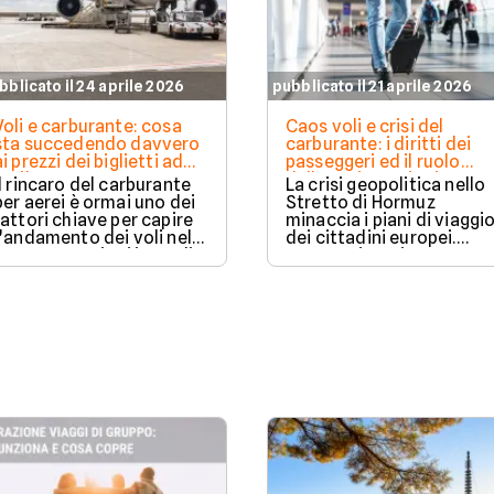
bblicato il 24 aprile 2026
pubblicato il 21 aprile 2026
Voli e carburante: cosa
Caos voli e crisi del
sta succedendo davvero
carburante: i diritti dei
ai prezzi dei biglietti ad
passeggeri ed il ruolo
aprile 2026
delle assicurazioni
Il rincaro del carburante
La crisi geopolitica nello
per aerei è ormai uno dei
Stretto di Hormuz
fattori chiave per capire
minaccia i piani di viaggi
l’andamento dei voli nel
dei cittadini europei.
2026. Le tensioni in Medio
Questa situazione causa
Oriente e le criticità
chiusure degli spazi aerei
legate allo Stretto di
e un aumento generale
Hormuz hanno provocato
dei costi operativi.
un forte aumento del jet
fuel, con effetti
immediati sui costi delle
compagnie e primi segnali
anche sui prezzi per i
passeggeri.