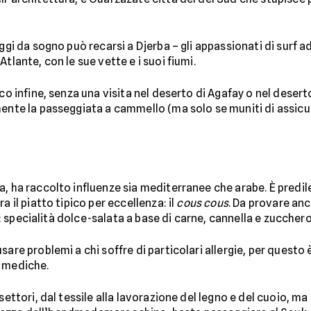
aggi da sogno può recarsi a Djerba – gli appassionati di surf 
tlante, con le sue vette e i suoi fiumi.
co infine, senza una visita nel deserto di Agafay o nel deserto 
mente la passeggiata a cammello (ma solo se muniti di assicu
, ha raccolto influenze sia mediterranee che arabe. È predilet
a il piatto tipico per eccellenza: il
cous cous
. Da provare an
la: specialità dolce-salata a base di carne, cannella e zucchero
are problemi a chi soffre di particolari allergie, per questo 
e mediche.
settori, dal tessile alla lavorazione del legno e del cuoio, ma