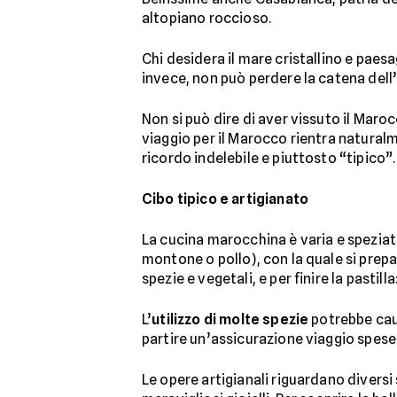
altopiano roccioso.
Chi desidera il mare cristallino e paes
invece, non può perdere la catena dell’A
Non si può dire di aver vissuto il Maroc
viaggio per il Marocco rientra natural
ricordo indelebile e piuttosto “tipico”.
Cibo tipico e artigianato
La cucina marocchina è varia e speziata
montone o pollo), con la quale si prepar
spezie e vegetali, e per finire la pastil
L’
utilizzo di molte spezie
potrebbe caus
partire un’assicurazione viaggio spes
Le opere artigianali riguardano diversi 