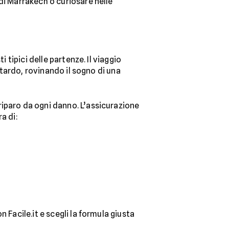
di Marrakech o curiosare nelle
 tipici delle partenze. Il viaggio
itardo, rovinando il sogno di una
riparo da ogni danno. L’assicurazione
a di:
 Facile.it e scegli la formula giusta