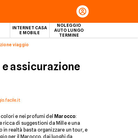
NOLEGGIO
INTERNET CASA
AUTO LUNGO
E MOBILE
TERMINE
azione viaggio
o e assicurazione
o.facile.it
 colori e nei profumi del
Marocco
:
 ricca di suggestioni da Mille e una
o in realtà basta organizzare un tour, e
ggio per il Marocco, dai luoghi da