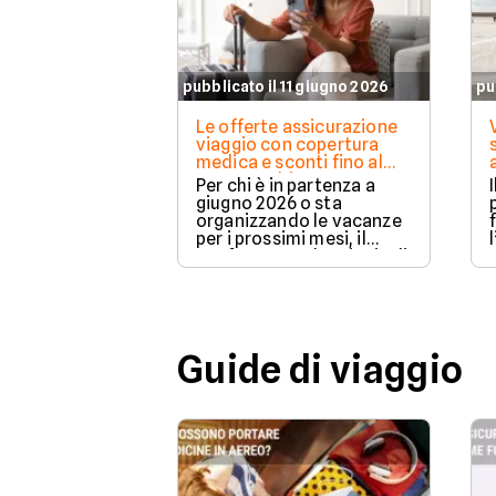
pubblicato il 11 giugno 2026
pu
Le offerte assicurazione
viaggio con copertura
medica e sconti fino al
20% per chi parte a
Per chi è in partenza a
giugno 2026
giugno 2026 o sta
organizzando le vacanze
per i prossimi mesi, il
confronto tra le principali
rc viaggio da attivare
prima di partire è
d'obbligo.
Guide di viaggio