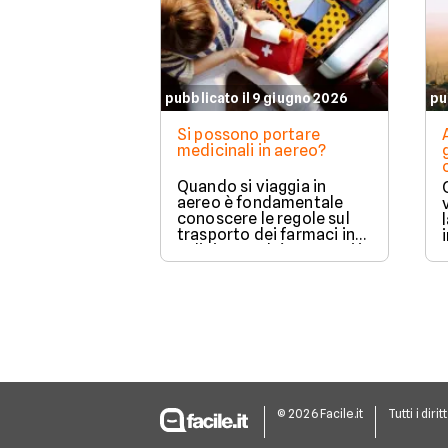
pubblicato il 9 giugno 2026
pu
Si possono portare
medicinali in aereo?
Quando si viaggia in
aereo è fondamentale
conoscere le regole sul
trasporto dei farmaci in
valigia, perché non tutti i
medicinali possono
essere portati
liberamente e le
normative cambiano in
base al tipo di prodotto,
alla compagnia aerea e
alla destinazione.
© 2026 Facile.it
Tutti i dirit