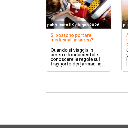
pubblicato il 9 giugno 2026
pu
Si possono portare
medicinali in aereo?
Quando si viaggia in
aereo è fondamentale
conoscere le regole sul
trasporto dei farmaci in
valigia, perché non tutti i
medicinali possono
essere portati
liberamente e le
normative cambiano in
base al tipo di prodotto,
alla compagnia aerea e
alla destinazione.