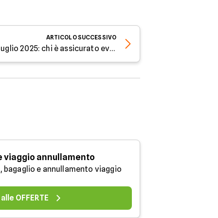
ARTICOLO
SUCCESSIVO
Sciopero trasporti del 10 luglio 2025: chi è assicurato evita spese extra
e viaggio annullamento
, bagaglio e annullamento viaggio
 alle OFFERTE