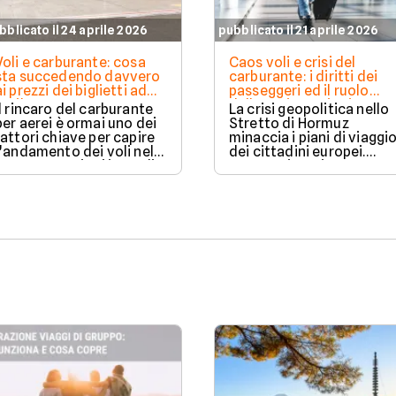
bblicato il 24 aprile 2026
pubblicato il 21 aprile 2026
Voli e carburante: cosa
Caos voli e crisi del
sta succedendo davvero
carburante: i diritti dei
ai prezzi dei biglietti ad
passeggeri ed il ruolo
aprile 2026
delle assicurazioni
Il rincaro del carburante
La crisi geopolitica nello
per aerei è ormai uno dei
Stretto di Hormuz
fattori chiave per capire
minaccia i piani di viaggi
l’andamento dei voli nel
dei cittadini europei.
2026. Le tensioni in Medio
Questa situazione causa
Oriente e le criticità
chiusure degli spazi aerei
legate allo Stretto di
e un aumento generale
Hormuz hanno provocato
dei costi operativi.
un forte aumento del jet
fuel, con effetti
immediati sui costi delle
compagnie e primi segnali
anche sui prezzi per i
passeggeri.