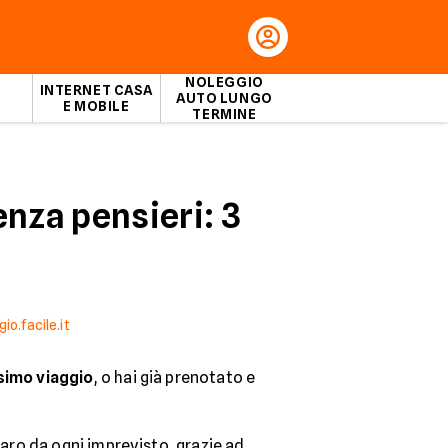
NOLEGGIO
INTERNET CASA
AUTO LUNGO
E MOBILE
TERMINE
enza pensieri: 3
o.facile.it
simo viaggio
, o hai già prenotato e
?
iparo da ogni imprevisto, grazie ad