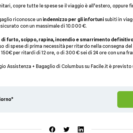
itari, copre tutte le spese se il viaggio è all’estero, oppure fi
agaglio riconosce un
indennizzo per gli infortuni
subiti in vi
ssicurato con un massimale di 10.000 €.
 di furto, scippo, rapina, incendio e smarrimento definitiv
so di spese di prima necessità per ritardo nella consegna del
50€ per ritardi di 12 ore, o di 300 € sei di 24 ore con una fr
gio Assistenza + Bagaglio di Columbus su Facile.it è previsto
giorno*