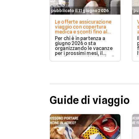
pubblicato il 11 giugno 2026
pu
Le offerte assicurazione
viaggio con copertura
medica e sconti fino al
20% per chi parte a
Per chi è in partenza a
giugno 2026
giugno 2026 o sta
organizzando le vacanze
per i prossimi mesi, il
confronto tra le principali
rc viaggio da attivare
prima di partire è
d'obbligo.
Guide di viaggio