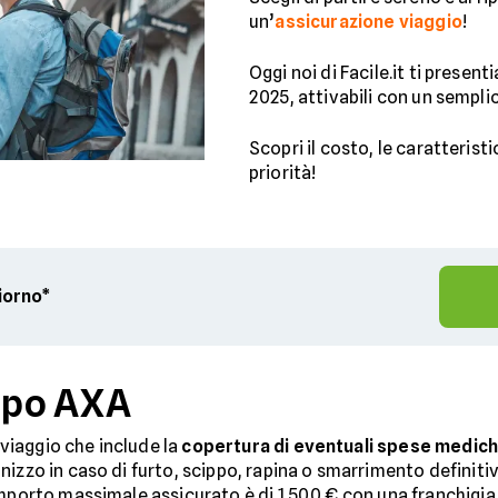
un’
assicurazione viaggio
!
Oggi noi di Facile.it ti presen
2025, attivabili con un sempli
Scopri il costo, le caratteristi
priorità!
giorno*
ppo AXA
iaggio che include la
copertura di eventuali spese medich
izzo in caso di furto, scippo, rapina o smarrimento definitiv
mporto massimale assicurato è di 1.500 € con una franchigia 