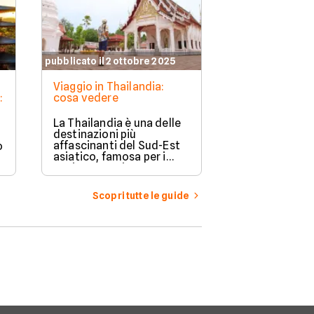
pubblicato il 2 ottobre 2025
pubblicato il 2 o
Viaggio in Thailandia:
Mercati galleg
:
cosa vedere
Bangkok: i mig
visitare
La Thailandia è una delle
Bangkok è famo
destinazioni più
suo vivace stile
affascinanti del Sud-Est
o
mercati unici, 
asiatico, famosa per i
spiccano i me
suoi paesaggi
galleggianti,
mozzafiato, le spiagge da
un’esperienza
sogno, i templi storici e la
per chi visita l
Scopri tutte le guide
cultura vibrante.