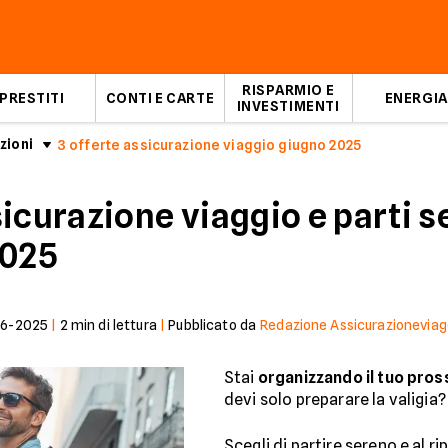
RISPARMIO E
PRESTITI
CONTI E CARTE
ENERGIA
INVESTIMENTI
zioni
3 offerte assicurazione viaggio giugno 2025
icurazione viaggio e parti s
2025
06-2025
|
2
min di lettura
|
Pubblicato da
Redazione Assicurazioneviaggi
Stai
organizzando il tuo pros
devi solo preparare la valigia
Scegli di partire sereno e al r