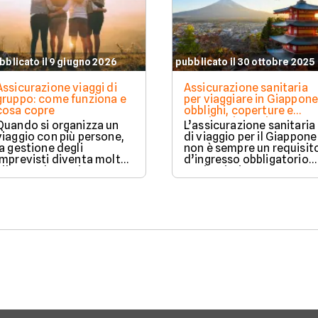
bblicato il 9 giugno 2026
pubblicato il 30 ottobre 2025
Assicurazione viaggi di
Assicurazione sanitaria
gruppo: come funziona e
per viaggiare in Giappone
cosa copre
obblighi, coperture e
costi aggiornati
Quando si organizza un
L’assicurazione sanitaria
viaggio con più persone,
di viaggio per il Giappone
la gestione degli
non è sempre un requisit
imprevisti diventa molto
d’ingresso obbligatorio
più complessa rispetto a
per i turisti, ma
una partenza individuale.
rappresenta una tutela
Una polizza viaggio di
contro i costi medici
gruppo è pensata proprio
molto elevati.
per offrire una copertura
unica e coordinata per
tutti i partecipanti,
garantendo protezione in
caso di problemi sanitari,
cancellazioni o imprevisti
logistici.