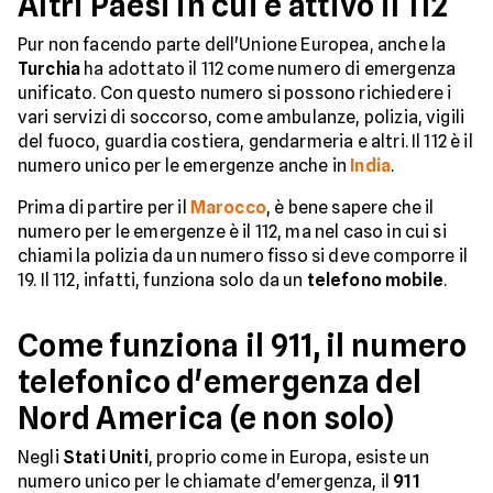
Altri Paesi in cui è attivo il 112
Pur non facendo parte dell'Unione Europea, anche la
Turchia
ha adottato il 112 come numero di emergenza
unificato. Con questo numero si possono richiedere i
vari servizi di soccorso, come ambulanze, polizia, vigili
del fuoco, guardia costiera, gendarmeria e altri. Il 112 è il
numero unico per le emergenze anche in
India
.
Prima di partire per il
Marocco
, è bene sapere che il
numero per le emergenze è il 112, ma nel caso in cui si
chiami la polizia da un numero fisso si deve comporre il
19. Il 112, infatti, funziona solo da un
telefono mobile
.
Come funziona il 911, il numero
telefonico d'emergenza del
Nord America (e non solo)
Negli
Stati Uniti
, proprio come in Europa, esiste un
numero unico per le chiamate d'emergenza, il
911