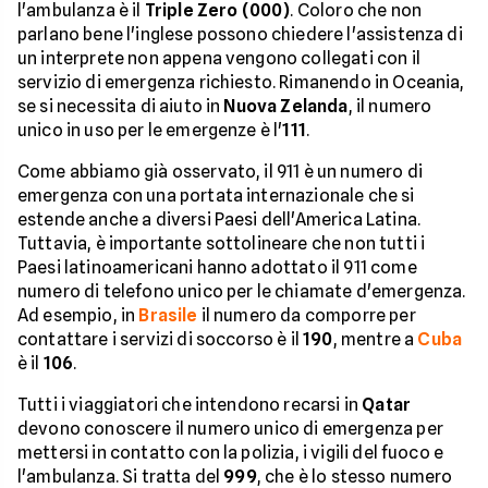
l'ambulanza è il
Triple Zero (000)
. Coloro che non
parlano bene l'inglese possono chiedere l'assistenza di
un interprete non appena vengono collegati con il
servizio di emergenza richiesto. Rimanendo in Oceania,
se si necessita di aiuto in
Nuova Zelanda
, il numero
unico in uso per le emergenze è l'
111
.
Come abbiamo già osservato, il 911 è un numero di
emergenza con una portata internazionale che si
estende anche a diversi Paesi dell'America Latina.
Tuttavia, è importante sottolineare che non tutti i
Paesi latinoamericani hanno adottato il 911 come
numero di telefono unico per le chiamate d'emergenza.
Ad esempio, in
Brasile
il numero da comporre per
contattare i servizi di soccorso è il
190
, mentre a
Cuba
è il
106
.
Tutti i viaggiatori che intendono recarsi in
Qatar
devono conoscere il numero unico di emergenza per
mettersi in contatto con la polizia, i vigili del fuoco e
l'ambulanza. Si tratta del
999
, che è lo stesso numero