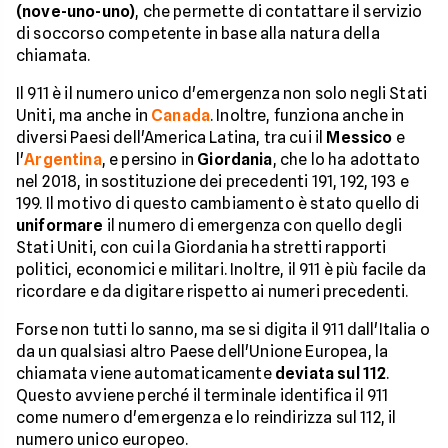
(nove-uno-uno)
, che permette di contattare il servizio
di soccorso competente in base alla natura della
chiamata.
Il 911 è il numero unico d'emergenza non solo negli Stati
Uniti, ma anche in
Canada
. Inoltre, funziona anche in
diversi Paesi dell'America Latina, tra cui il
Messico
e
l'
Argentina
, e persino in
Giordania
, che lo ha adottato
nel 2018, in sostituzione dei precedenti 191, 192, 193 e
199. Il motivo di questo cambiamento è stato quello di
uniformare
il numero di emergenza con quello degli
Stati Uniti, con cui la Giordania ha stretti rapporti
politici, economici e militari. Inoltre, il 911 è più facile da
ricordare e da digitare rispetto ai numeri precedenti.
Forse non tutti lo sanno, ma se si digita il 911 dall'Italia o
da un qualsiasi altro Paese dell'Unione Europea, la
chiamata viene automaticamente
deviata sul 112
.
Questo avviene perché il terminale identifica il 911
come numero d'emergenza e lo reindirizza sul 112, il
numero unico europeo.