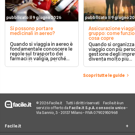
pubblicato il 9 giugno 2026
pubblicato il 9 giugno 2
Si possono portare
Assicurazione viaggi
medicinali in aereo?
gruppo: come funzio
cosa copre
Quando si viaggia in aereo è
Quando si organizza
fondamentale conoscere le
viaggio con più perso
regole sul trasporto dei
gestione degli impre
farmaci in valigia, perché
diventa molto più
non tutti i medicinali
complessa rispetto 
possono essere portati
partenza individuale
liberamente e le normative
polizza viaggio di gr
Scopri tutte le guide
cambiano in base al tipo di
pensata proprio per 
prodotto, alla compagnia
una copertura unica
aerea e alla destinazione.
coordinata per tutti 
partecipanti, garan
protezione in caso d
problemi sanitari,
© 2026 Facile.it
Tutti i diritti riservati
Facile.it è un
cancellazioni o impr
servizio offerto da
Facile.it S.p.A. con socio unico
•
logistici.
Via Sannio, 3 - 20137 Milano • P.IVA 07902950968
Facile.it