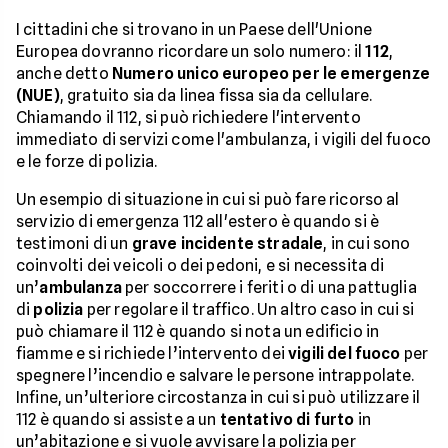
I cittadini che si trovano in un Paese dell'Unione
Europea dovranno ricordare un solo numero: il
112
,
anche detto
Numero unico europeo per le emergenze
(NUE)
, gratuito sia da linea fissa sia da cellulare.
Chiamando il 112, si può richiedere l'intervento
immediato di servizi come l'ambulanza, i vigili del fuoco
e le forze di polizia.
Un esempio di situazione in cui si può fare ricorso al
servizio di emergenza 112 all'estero è quando si è
testimoni di un
grave incidente stradale
, in cui sono
coinvolti dei veicoli o dei pedoni, e si necessita di
un’
ambulanza
per soccorrere i feriti o di una pattuglia
di
polizia
per regolare il traffico. Un altro caso in cui si
può chiamare il 112 è quando si nota un edificio in
fiamme e si richiede l’intervento dei
vigili del fuoco
per
spegnere l’incendio e salvare le persone intrappolate.
Infine, un’ulteriore circostanza in cui si può utilizzare il
112 è quando si assiste a un
tentativo di furto
in
un’abitazione e si vuole avvisare la polizia per