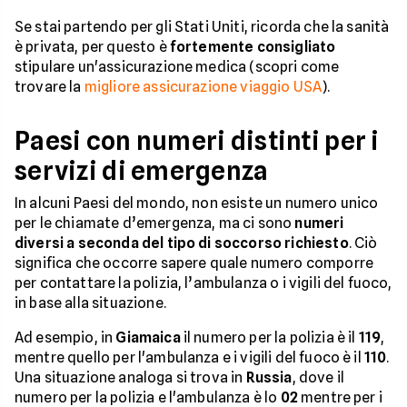
Se stai partendo per gli Stati Uniti, ricorda che la sanità
è privata, per questo è
fortemente consigliato
stipulare un'assicurazione medica (scopri come
trovare la
migliore assicurazione viaggio USA
).
Paesi con numeri distinti per i
servizi di emergenza
In alcuni Paesi del mondo, non esiste un numero unico
per le chiamate d’emergenza, ma ci sono
numeri
diversi a seconda del tipo di soccorso richiesto
. Ciò
significa che occorre sapere quale numero comporre
per contattare la polizia, l’ambulanza o i vigili del fuoco,
in base alla situazione.
Ad esempio, in
Giamaica
il numero per la polizia è il
119
,
mentre quello per l'ambulanza e i vigili del fuoco è il
110
.
Una situazione analoga si trova in
Russia
, dove il
numero per la polizia e l'ambulanza è lo
02
mentre per i