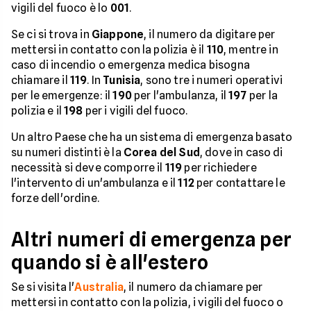
vigili del fuoco è lo
001
.
Se ci si trova in
Giappone
, il numero da digitare per
mettersi in contatto con la polizia è il
110
, mentre in
caso di incendio o emergenza medica bisogna
chiamare il
119
. In
Tunisia
, sono tre i numeri operativi
per le emergenze: il
190
per l'ambulanza, il
197
per la
polizia e il
198
per i vigili del fuoco.
Un altro Paese che ha un sistema di emergenza basato
su numeri distinti è la
Corea del Sud
, dove in caso di
necessità si deve comporre il
119
per richiedere
l'intervento di un'ambulanza e il
112
per contattare le
forze dell'ordine.
Altri numeri di emergenza per
quando si è all'estero
Se si visita l'
Australia
, il numero da chiamare per
mettersi in contatto con la polizia, i vigili del fuoco o