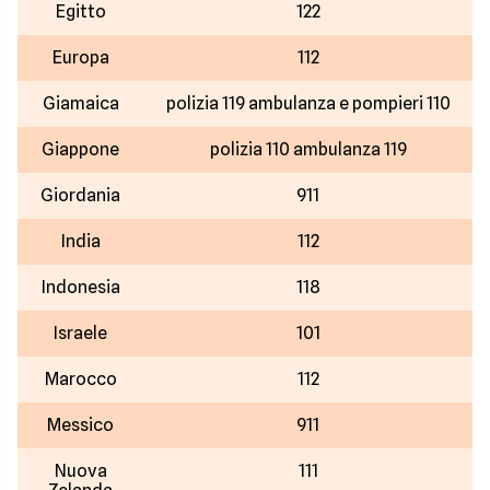
Egitto
122
Europa
112
Giamaica
polizia 119 ambulanza e pompieri 110
Giappone
polizia 110 ambulanza 119
Giordania
911
India
112
Indonesia
118
Israele
101
Marocco
112
Messico
911
Nuova
111