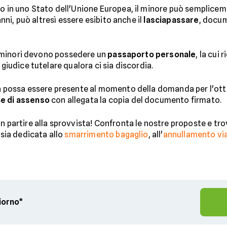
e o in uno Stato dell'Unione Europea, il minore può semplic
5 anni, può altresì essere esibito anche il
lasciapassare
, docum
e i minori devono possedere un
passaporto personale
, la cui
 giudice tutelare qualora ci sia discordia.
non possa essere presente al momento della domanda per l'ot
ne di assenso
con allegata la copia del documento firmato.
n partire alla sprovvista! Confronta le nostre proposte e tro
 sia dedicata allo
smarrimento bagaglio
, all'
annullamento vi
giorno*