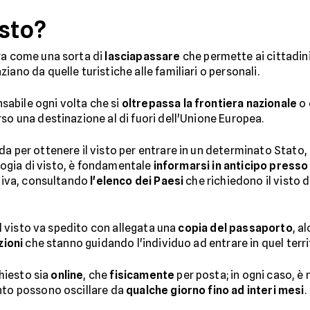
isto?
ra come una sorta di
lasciapassare
che permette ai cittadini
iano da quelle turistiche alle familiari o personali.
abile ogni volta che si
oltrepassa la frontiera nazionale
o 
so una destinazione al di fuori dell'Unione Europea.
da per ottenere il visto per entrare in un determinato Stato
pologia di visto, è fondamentale
informarsi in anticipo presso 
ativa, consultando
l'elenco dei Paesi
che richiedono il visto d
 il visto va spedito con allegata una
copia del passaporto
, a
zioni
che stanno guidando l'individuo ad entrare in quel terri
chiesto sia
online
, che
fisicamente
per posta; in ogni caso, è
ento possono oscillare da
qualche giorno fino ad interi mesi
.