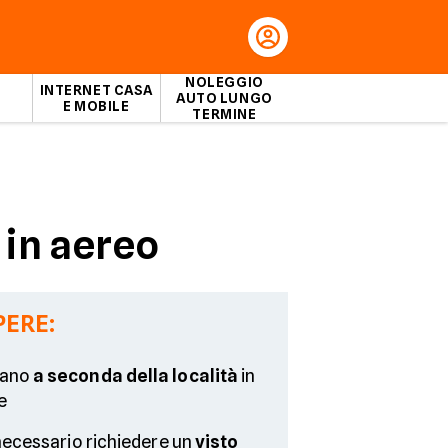
NOLEGGIO
INTERNET CASA
AUTO LUNGO
E MOBILE
TERMINE
 in aereo
PERE:
iano
a seconda della località
in
e
 necessario richiedere un
visto