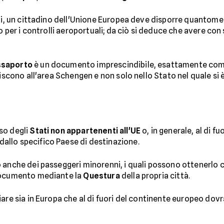
oni, un cittadino dell'Unione Europea deve disporre quantom
o per i controlli aeroportuali; da ciò si deduce che avere con 
ssaporto
è un documento imprescindibile, esattamente com
iscono all'area Schengen e non solo nello Stato nel quale si è 
so degli
Stati non appartenenti all'UE
o, in generale, al di f
dallo specifico Paese di destinazione.
 anche dei passeggeri minorenni, i quali possono ottenerlo 
 documento mediante la
Questura
della propria città.
re sia in Europa che al di fuori del continente europeo dov