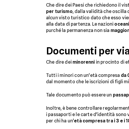
Che dire dei Paesi che richiedono il vi
per turismo
, dalla validità che oscilla
alcun visto turistico dato che esso vie
alla data di partenza. Le nazioni
ocean
purché la permanenza non sia
maggiore
Documenti per vi
Che dire dei
minorenni
in procinto di e
Tutti i minori con un'età compresa
da 
dal momento che le iscrizioni di figli 
Tale documento può essere un
passap
Inoltre, è bene controllare regolarmen
i passaporti e le carte d'identità sono 
per chi ha un'
età compresa tra i 3 e i 1