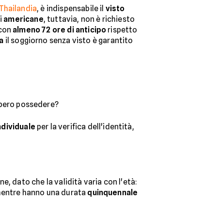
Thailandia
, è indispensabile il
visto
ni
americane
, tuttavia, non è richiesto
 con
almeno 72 ore di anticipo
rispetto
ca
il soggiorno senza visto è garantito
bero possedere?
dividuale
per la verifica dell'identità,
, dato che la validità varia con l'età:
mentre hanno una durata
quinquennale