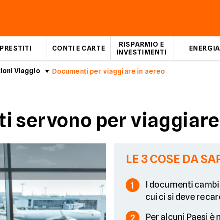
RISPARMIO E
PRESTITI
CONTI E CARTE
ENERGIA
INVESTIMENTI
ioni Viaggio
Documenti per viaggiare in aereo
i servono per viaggiare
LE 3 COSE DA SA
I documenti camb
1
cui ci si deve recar
Per alcuni Paesi è
2