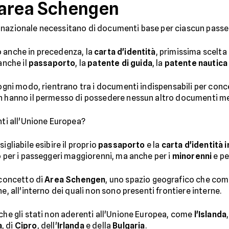
n area Schengen
orio nazionale necessitano di documenti base per ciascun pass
o anche in precedenza, la
carta d'identità
, primissima scelta 
anche il
passaporto
, la
patente di guida
, la
patente nautica
 ogni modo, rientrano tra i documenti indispensabili per conc
non hanno il permesso di possedere nessun altro documenti
nti all'Unione Europea?
igliabile esibire il proprio
passaporto
e la
carta d'identità i
o per i passeggeri maggiorenni, ma anche per i
minorenni
e pe
 concetto di
Area Schengen
, uno spazio geografico che co
e, all'interno dei quali non sono presenti frontiere interne.
nche gli stati non aderenti all'Unione Europea, come
l'Islanda
,
a
, di
Cipro
, dell'
Irlanda
e della
Bulgaria
.