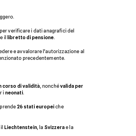
eggero.
per verificare i dati anagrafici del
e il
libretto di pensione
.
edere e avvalorare l'autorizzazione al
 menzionato precedentemente.
n corso di validità
, nonché
valida per
r i
neonati
.
mprende
26 stati europei
che
 il
Liechtenstein
, la
Svizzera
e la