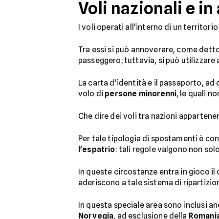
Voli nazionali e i
I voli operati all'interno di un territ
Tra essi si può annoverare, come dett
passeggero; tuttavia, si può utilizzare 
La carta d'identità e il passaporto, ad
volo di
persone minorenni
, le quali 
Che dire dei voli tra nazioni appartene
Per tale tipologia di spostamenti è cons
l'espatrio
: tali regole valgono non sol
In queste circostanze entra in gioco il
aderiscono a tale sistema di ripartizion
In questa speciale area sono inclusi a
Norvegia
, ad esclusione della
Romani