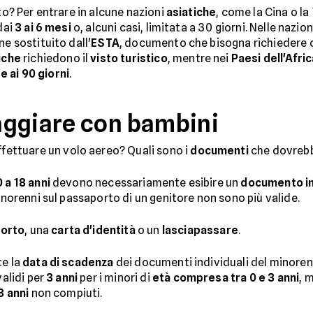
sto? Per entrare in alcune nazioni
asiatiche
, come la Cina o la
 dai
3 ai 6 mesi
o, alcuni casi, limitata a 30 giorni. Nelle nazio
ne sostituito dall'
ESTA
, documento che bisogna richiedere
iche
richiedono il
visto turistico
, mentre nei
Paesi dell'Afri
 ai 90 giorni
.
aggiare con bambini
ffettuare un volo aereo? Quali sono i
documenti
che dovreb
0 a 18 anni
devono necessariamente esibire un
documento in
minorenni sul passaporto di un genitore non sono più valide.
orto
, una
carta d'identità
o un
lasciapassare
.
te la
data di scadenza
dei documenti individuali del minorenne
validi per
3 anni
per i minori di
età compresa tra 0 e 3 anni
, 
8 anni
non compiuti.