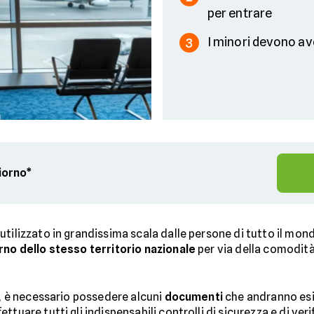
per entrare
I minori devono a
3
giorno*
tilizzato in grandissima scala dalle persone di tutto il mond
erno dello stesso territorio nazionale
per via della comodità,
a, è necessario possedere alcuni
documenti
che andranno esib
tuare tutti gli indispensabili controlli di sicurezza e di verif