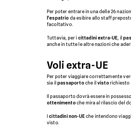
Per poter entrare in una delle 26 nazi
l'espatrio
da esibire allo staff prepost
facoltativo.
Tuttavia, per i
cittadini extra-UE
, il
pa
anche in tutte le altre nazioni che ader
Voli extra-UE
Per poter viaggiare correttamente ver
sia il
passaporto
che il
visto
richiesto 
Il passaporto dovrà essere in possesso
ottenimento
che mira al rilascio del
I
cittadini non-UE
che intendono viaggia
visto.