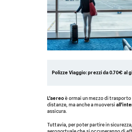
Polizze Viaggio: prezzi da 0.70€ al 
L'aereo
è ormai un mezzo di trasporto u
distanze, ma anche a muoversi
all'int
assicura.
Tuttavia, per poter partire in sicurezz
aeroportuale che si occuperanno di effet