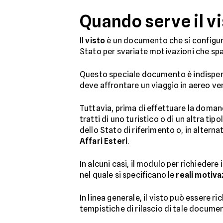
Quando serve il v
Il
visto
è un documento che si configu
Stato per svariate motivazioni che spaz
Questo speciale documento è indispens
deve affrontare un viaggio in aereo ver
Tuttavia, prima di effettuare la doman
tratti di uno turistico o di un altra ti
dello Stato di riferimento o, in altern
Affari Esteri
.
In alcuni casi, il modulo per richiedere
nel quale si specificano le
reali motiva
In linea generale, il visto può essere ri
tempistiche di rilascio di tale docum