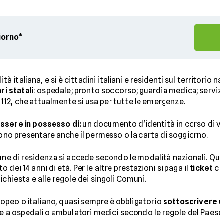
giorno*
ità italiana, e si è cittadini italiani e residenti sul territorio
ri statali
: ospedale; pronto soccorso; guardia medica; servizi
12, che attualmente si usa per tutte le emergenze.
essere in possesso di:
un documento d'identità in corso di va
vono presentare anche il permesso o la carta di soggiorno.
mune di residenza si accede secondo le modalità nazionali. Qu
to dei 14 anni di età. Per le altre prestazioni si paga il
ticket
c
ichiesta e alle regole dei singoli Comuni.
europeo o italiano, quasi sempre è obbligatorio
sottoscrivere 
de a ospedali o ambulatori medici secondo le regole del Paese 