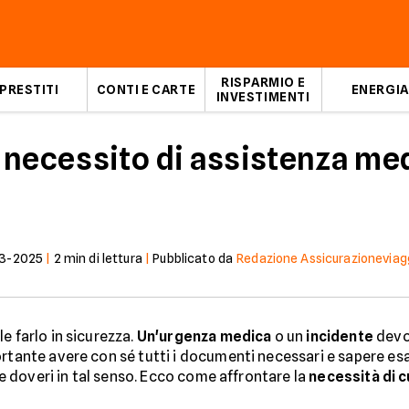
RISPARMIO E
PRESTITI
CONTI E CARTE
ENERGIA
INVESTIMENTI
 necessito di assistenza med
3-2025
|
2
min di lettura
|
Pubblicato da
Redazione Assicurazioneviaggi
e farlo in sicurezza.
Un'urgenza medica
o un
incidente
devo
ortante avere con sé tutti i documenti necessari e sapere es
i e doveri in tal senso. Ecco come affrontare la
necessità di c