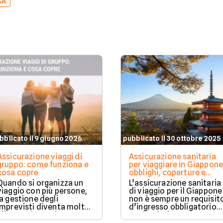
SA
bblicato il 9 giugno 2026
pubblicato il 30 ottobre 2025
Assicurazione viaggi di
Assicurazione sanitaria
gruppo: come funziona e
per viaggiare in Giappone
cosa copre
obblighi, coperture e
costi aggiornati
Quando si organizza un
L’assicurazione sanitaria
viaggio con più persone,
di viaggio per il Giappone
la gestione degli
non è sempre un requisit
imprevisti diventa molto
d’ingresso obbligatorio
più complessa rispetto a
per i turisti, ma
una partenza individuale.
rappresenta una tutela