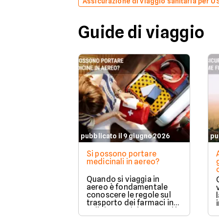
Assicurazione di viaggio sanitaria per U
Guide di viaggio
pubblicato il 9 giugno 2026
pu
Si possono portare
medicinali in aereo?
Quando si viaggia in
aereo è fondamentale
conoscere le regole sul
trasporto dei farmaci in
valigia, perché non tutti i
medicinali possono