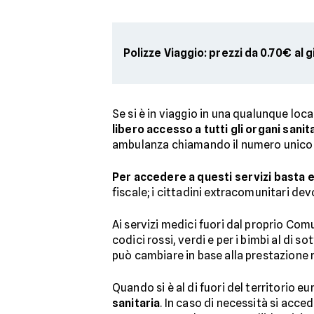
Polizze Viaggio: prezzi da 0.70€ al 
Se si è in viaggio in una qualunque local
libero accesso a tutti gli organi sanita
ambulanza chiamando il numero unico 1
Per accedere a questi servizi basta 
fiscale; i cittadini extracomunitari de
Ai servizi medici fuori dal proprio Co
codici rossi, verdi e per i bimbi al di sot
può cambiare in base alla prestazione r
Quando si è al di fuori del territorio 
sanitaria
. In caso di necessità si acce