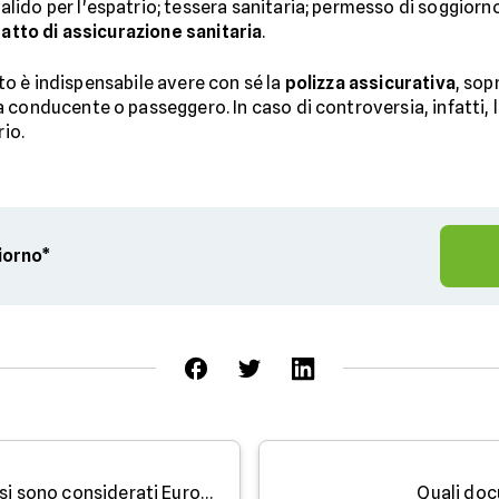
do per l'espatrio; tessera sanitaria; permesso di soggiorno p
atto di assicurazione sanitaria
.
moto è indispensabile avere con sé la
polizza assicurativa
, sop
conducente o passeggero. In caso di controversia, infatti, l
rio.
giorno*
Assicurazione viaggio: quali Paesi sono considerati Europa?
Quali doc