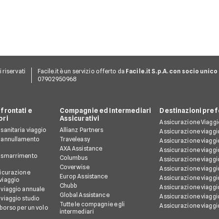
Una polizza viaggio di
contro i costi medici
gruppo è pensata proprio
molto elevati.
per offrire una copertura
unica e coordinata per
tutti i partecipanti,
garantendo protezione in
caso di problemi sanitari,
cancellazioni o imprevisti
logistici.
ti riservati
Facile.it è un servizio offerto da
Facile.it S.p.A. con socio unico
07902950968
frontati e
Compagnie ed Intermediari
Destinazioni pref
ori
Assicurativi
Assicurazione Viagg
sanitaria viaggio
Allianz Partners
Assicurazione viagg
 annullamento
Traveleasy
Assicurazione viagg
AXA Assistance
Assicurazione viaggi
 smarrimento
Columbus
Assicurazione viaggi
Coverwise
Assicurazione viaggi
sicurazione
Europ Assistance
Assicurazione viaggi
viaggio
Chubb
Assicurazione viaggio
 viaggio annuale
Global Assistance
Assicurazione viaggio
viaggio studio
Tutte le compagnie e gli
Assicurazione viaggio
mborso per un volo
intermediari