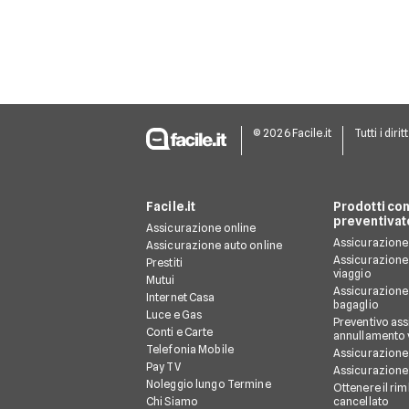
essere portati
liberamente e le
normative cambiano in
base al tipo di prodotto,
alla compagnia aerea e
alla destinazione.
© 2026 Facile.it
Tutti i dirit
Facile.it
Prodotti con
preventivat
Assicurazione online
Assicurazione 
Assicurazione auto online
Assicurazione
Prestiti
viaggio
Mutui
Assicurazione
Internet Casa
bagaglio
Luce e Gas
Preventivo as
Conti e Carte
annullamento 
Telefonia Mobile
Assicurazione
Pay TV
Assicurazione 
Noleggio lungo Termine
Ottenere il ri
Chi Siamo
cancellato