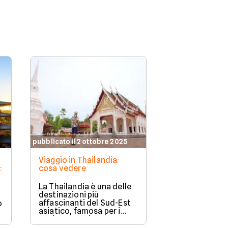
pubblicato il 2 ottobre 2025
pubblicato il 2 o
Viaggio in Thailandia:
Mercati galleg
:
cosa vedere
Bangkok: i mig
visitare
La Thailandia è una delle
Bangkok è famo
destinazioni più
suo vivace stile
affascinanti del Sud-Est
o
mercati unici, 
asiatico, famosa per i
spiccano i me
suoi paesaggi
galleggianti,
mozzafiato, le spiagge da
un’esperienza