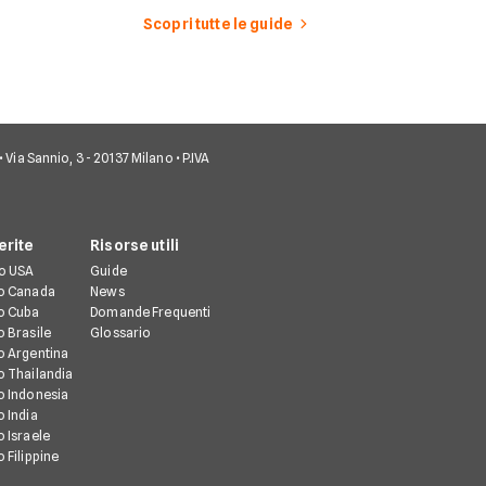
sogno, i templi storici e la
per chi visita l
Scopri tutte le guide
cultura vibrante.
• Via Sannio, 3 - 20137 Milano • P.IVA
erite
Risorse utili
io USA
Guide
io Canada
News
io Cuba
Domande Frequenti
o Brasile
Glossario
o Argentina
o Thailandia
o Indonesia
 India
 Israele
 Filippine