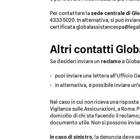
Per contattare la
sede centrale di Gl
43335020. In alternativa, si può inviar
certificata globalassistancespa@legalm
Altri contatti Glo
Se desideri inviare un
reclamo
a Global
puoi inviare una lettera all'Ufficio 
in alternativa, è possibile inviare u
Nel caso in cui non riceva una risposta 
Vigilanza sulle Assicurazioni, a Roma.
domicilio di chi sta facendo il reclam
documento utile. Non si possono inviare
In caso di sinistro
, la denuncia deve es