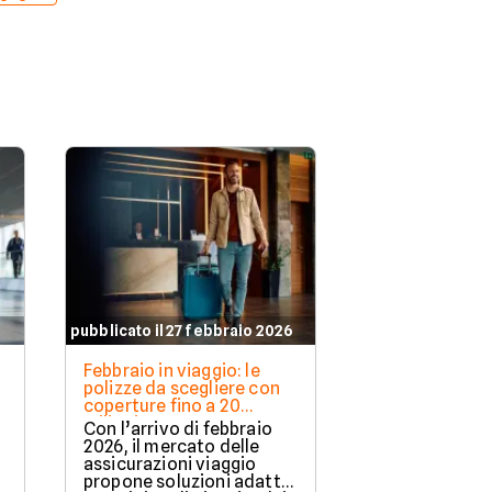
pubblicato il 27 febbraio 2026
pubblicato il 27 
Febbraio in viaggio: le
Assicurazioni 
polizze da scegliere con
marzo 2026: c
coperture fino a 20
fino a 5 milion
milioni
fino al 20% in 
Con l’arrivo di febbraio
Le assicurazio
vacanze di Pa
2026, il mercato delle
tornano prota
o
assicurazioni viaggio
marzo 2026, c
propone soluzioni adatte
l’avvicinarsi d