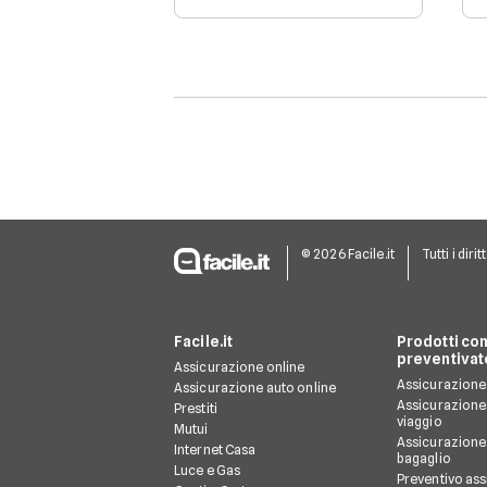
confronto tra le principali
rc viaggio da attivare
prima di partire è
d'obbligo.
© 2026 Facile.it
Tutti i dirit
Facile.it
Prodotti con
preventivat
Assicurazione online
Assicurazione 
Assicurazione auto online
Assicurazione
Prestiti
viaggio
Mutui
Assicurazione
Internet Casa
bagaglio
Luce e Gas
Preventivo as