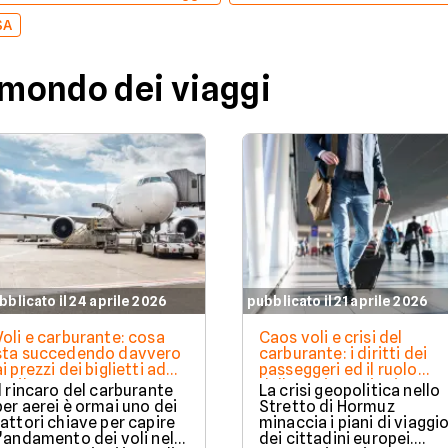
SA
 mondo dei viaggi
bblicato il 24 aprile 2026
pubblicato il 21 aprile 2026
Voli e carburante: cosa
Caos voli e crisi del
sta succedendo davvero
carburante: i diritti dei
ai prezzi dei biglietti ad
passeggeri ed il ruolo
aprile 2026
delle assicurazioni
Il rincaro del carburante
La crisi geopolitica nello
per aerei è ormai uno dei
Stretto di Hormuz
fattori chiave per capire
minaccia i piani di viaggi
l’andamento dei voli nel
dei cittadini europei.