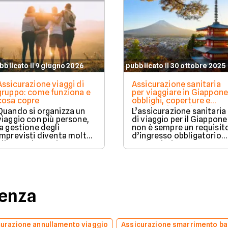
bblicato il 9 giugno 2026
pubblicato il 30 ottobre 2025
Assicurazione viaggi di
Assicurazione sanitaria
gruppo: come funziona e
per viaggiare in Giappone
cosa copre
obblighi, coperture e
costi aggiornati
Quando si organizza un
L’assicurazione sanitaria
viaggio con più persone,
di viaggio per il Giappone
la gestione degli
non è sempre un requisit
imprevisti diventa molto
d’ingresso obbligatorio
più complessa rispetto a
per i turisti, ma
una partenza individuale.
rappresenta una tutela
Una polizza viaggio di
contro i costi medici
gruppo è pensata proprio
molto elevati.
per offrire una copertura
unica e coordinata per
denza
tutti i partecipanti,
garantendo protezione in
caso di problemi sanitari,
cancellazioni o imprevisti
urazione annullamento viaggio
logistici.
Assicurazione smarrimento ba