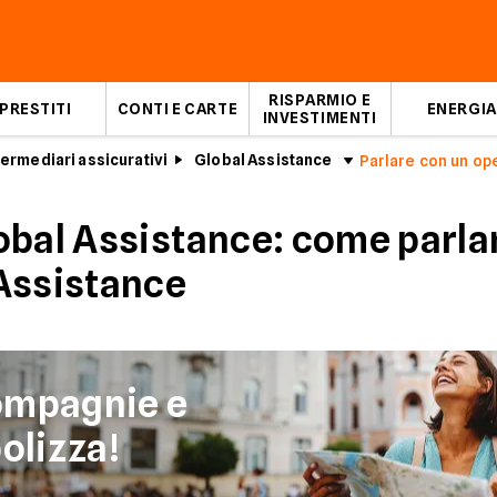
RISPARMIO E
PRESTITI
CONTI E CARTE
ENERGIA
INVESTIMENTI
ermediari assicurativi
Global Assistance
Parlare con un op
obal Assistance: come parla
Assistance
ompagnie e
olizza!