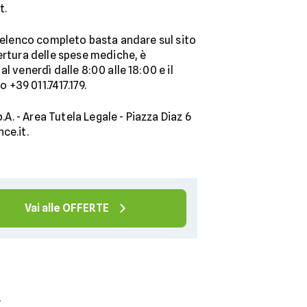
t.
l'elenco completo basta andare sul sito
ertura delle spese mediche, è
 venerdì dalle 8:00 alle 18:00 e il
 +39 011.7417.179.
.A. - Area Tutela Legale - Piazza Diaz 6
ce.it.
Vai alle OFFERTE
»