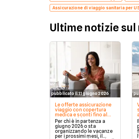
Assicurazione di viaggio sanitaria per U
Ultime notizie sul
pubblicato il 11 giugno 2026
pu
Le offerte assicurazione
viaggio con copertura
medica e sconti fino al
20% per chi parte a
Per chi è in partenza a
giugno 2026
giugno 2026 o sta
organizzando le vacanze
per i prossimi mesi, il