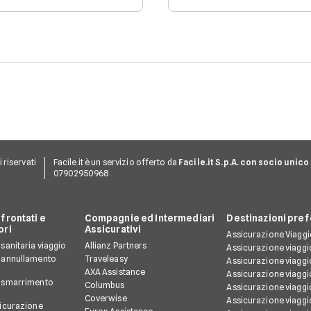
2026. Le tensioni in Medio
Questa situazione causa
Oriente e le criticità
chiusure degli spazi aerei
legate allo Stretto di
e un aumento generale
Hormuz hanno provocato
dei costi operativi.
un forte aumento del jet
fuel, con effetti
immediati sui costi delle
compagnie e primi segnali
anche sui prezzi per i
passeggeri.
ti riservati
Facile.it è un servizio offerto da
Facile.it S.p.A. con socio unico
07902950968
frontati e
Compagnie ed Intermediari
Destinazioni pref
ori
Assicurativi
Assicurazione Viagg
sanitaria viaggio
Allianz Partners
Assicurazione viagg
 annullamento
Traveleasy
Assicurazione viagg
AXA Assistance
Assicurazione viaggi
 smarrimento
Columbus
Assicurazione viaggi
Coverwise
Assicurazione viaggi
sicurazione