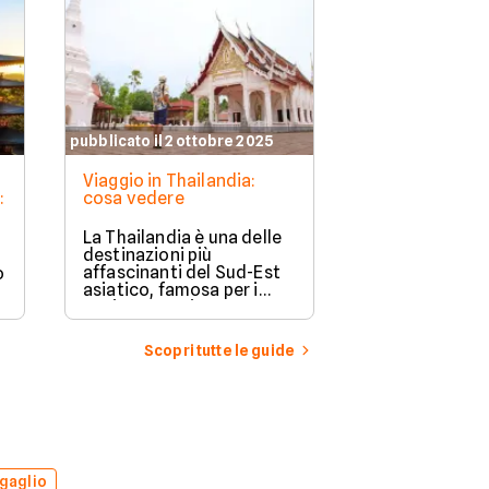
pubblicato il 2 ottobre 2025
pubblicato il 2 o
Viaggio in Thailandia:
Mercati galleg
:
cosa vedere
Bangkok: i mig
visitare
La Thailandia è una delle
Bangkok è famo
destinazioni più
suo vivace stile
affascinanti del Sud-Est
o
mercati unici, 
asiatico, famosa per i
spiccano i me
suoi paesaggi
galleggianti,
mozzafiato, le spiagge da
un’esperienza
sogno, i templi storici e la
per chi visita l
Scopri tutte le guide
cultura vibrante.
gaglio