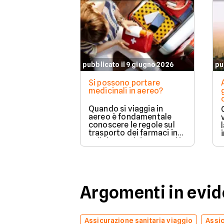
pubblicato il 9 giugno 2026
pu
Si possono portare
medicinali in aereo?
Quando si viaggia in
aereo è fondamentale
conoscere le regole sul
trasporto dei farmaci in
valigia, perché non tutti i
medicinali possono
essere portati
liberamente e le
normative cambiano in
base al tipo di prodotto,
Argomenti in evi
alla compagnia aerea e
alla destinazione.
Assicurazione sanitaria viaggio
Assic