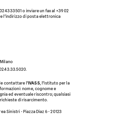
02 4333501 o inviare un fax al +39 02
e l'indirizzo di posta elettronica
 Milano
 02.43.33.5020.
le contattare l'
IVASS
, l'Istituto per la
 informazioni: nome, cognome e
nia ed eventuale riscontro; qualsiasi
richieste di risarcimento.
ea Sinistri - Piazza Diaz 6 - 20123