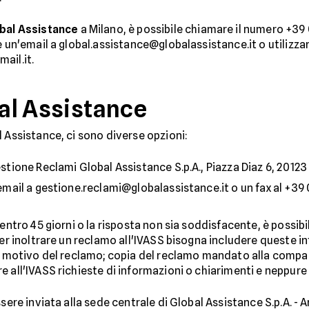
obal Assistance
a Milano, è possibile chiamare il numero +39 
e un'email a global.assistance@globalassistance.it o utilizzar
ail.it.
bal Assistance
 Assistance, ci sono diverse opzioni:
Gestione Reclami Global Assistance S.p.A., Piazza Diaz 6, 20123
n'email a gestione.reclami@globalassistance.it o un fax al +39
entro 45 giorni o la risposta non sia soddisfacente, è possibi
 Per inoltrare un reclamo all'IVASS bisogna includere queste
o; motivo del reclamo; copia del reclamo mandato alla compag
 all'IVASS richieste di informazioni o chiarimenti e neppure 
sere inviata alla sede centrale di Global Assistance S.p.A. - Ar