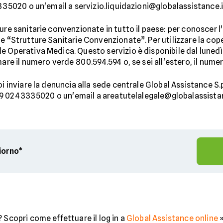
3335020 o un'email a servizio.liquidazioni@globalassistance.i
ture sanitarie convenzionate in tutto il paese: per conoscer 
ne “Strutture Sanitarie Convenzionate”. Per utilizzare la cop
 Operativa Medica. Questo servizio è disponibile dal lunedì al
are il numero verde 800.594.594 o, se sei all'estero, il numero
i inviare la denuncia alla sede centrale Global Assistance S.p
 +39 02 43335020 o un'email a areatutelalegale@globalassistan
giorno*
 Scopri come effettuare il log in a
Global Assistance online