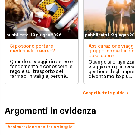
pubblicato il 9 giugno 2026
pubblicato il 9 giugno 2
Si possono portare
Assicurazione viaggi
medicinali in aereo?
gruppo: come funzio
cosa copre
Quando si viaggia in aereo è
Quando si organizza
fondamentale conoscere le
viaggio con più perso
regole sul trasporto dei
gestione degli impre
farmaci in valigia, perché
diventa molto più
non tutti i medicinali
complessa rispetto 
possono essere portati
partenza individuale
liberamente e le normative
polizza viaggio di gr
Scopri tutte le guide
cambiano in base al tipo di
pensata proprio per 
prodotto, alla compagnia
una copertura unica
aerea e alla destinazione.
coordinata per tutti 
Argomenti in evidenza
partecipanti, garan
protezione in caso d
problemi sanitari,
cancellazioni o impr
Assicurazione sanitaria viaggio
logistici.