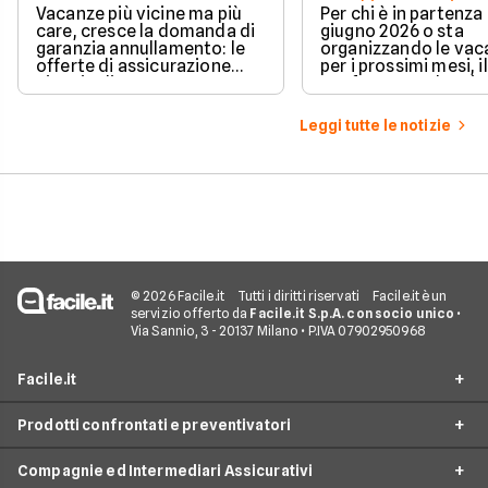
per chi parte a giug
Vacanze più vicine ma più
Per chi è in partenza
care, cresce la domanda di
giugno 2026 o sta
garanzia annullamento: le
organizzando le vac
offerte di assicurazione
per i prossimi mesi, il
viaggio di agosto 2026 su
confronto tra le princ
Facile.it, con sconti fino al
viaggio da attivare 
30%.
partire è d'obbligo.
Leggi tutte le notizie
© 2026 Facile.it
Tutti i diritti riservati
Facile.it è un
servizio offerto da
Facile.it S.p.A. con socio unico
•
Via Sannio, 3 - 20137 Milano • P.IVA 07902950968
Facile.it
Prodotti confrontati e preventivatori
Assicurazione online
Compagnie ed Intermediari Assicurativi
Assicurazione auto online
Assicurazione sanitaria viaggio