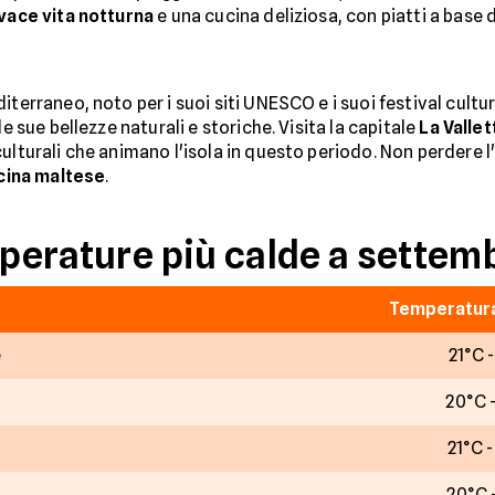
vace vita notturna
e una cucina deliziosa, con piatti a base 
iterraneo, noto per i suoi siti UNESCO e i suoi festival cultu
le sue bellezze naturali e storiche. Visita la capitale
La Vallet
ulturali che animano l'isola in questo periodo. Non perdere 
cina maltese
.
mperature più calde a settem
Temperatura
e
21°C 
20°C 
21°C 
20°C 