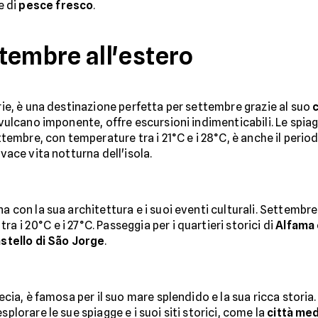
e di
pesce fresco
.
tembre all'estero
arie, è una destinazione perfetta per settembre grazie al suo
o vulcano imponente, offre escursioni indimenticabili. Le spia
ettembre, con temperature tra i 21°C e i 28°C, è anche il perio
ivace vita notturna dell'isola.
a con la sua architettura e i suoi eventi culturali. Settembre
 i 20°C e i 27°C. Passeggia per i quartieri storici di
Alfama
stello di São Jorge
.
recia, è famosa per il suo mare splendido e la sua ricca stori
splorare le sue spiagge e i suoi siti storici, come la
città med