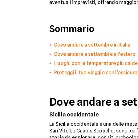
eventuali imprevisti, offrendo maggiore
Sommario
Dove andare a settembre in Italia
Dove andare a settembre all'estero
I luoghi con le temperature più cald
Proteggi il tuo viaggio con l'assicur
Dove andare a sett
Sicilia occidentale
La Sicilia occidentale è una delle met
San Vito Lo Capo e Scopello, sono perfet
storia da esplorare
, con siti archeol