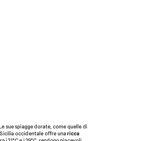
 Le sue spiagge dorate, come quelle di
 Sicilia occidentale offre una
ricca
a i 21°C e i 29°C, rendono piacevoli