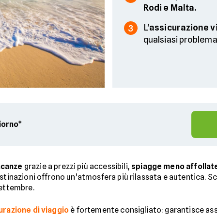
Rodi e Malta.
L'
assicurazione v
3
qualsiasi problema
giorno*
acanze
grazie a prezzi più accessibili,
spiagge meno affollat
estinazioni offrono un'atmosfera più rilassata e autentica. 
settembre.
urazione di viaggio
è fortemente consigliato: garantisce as