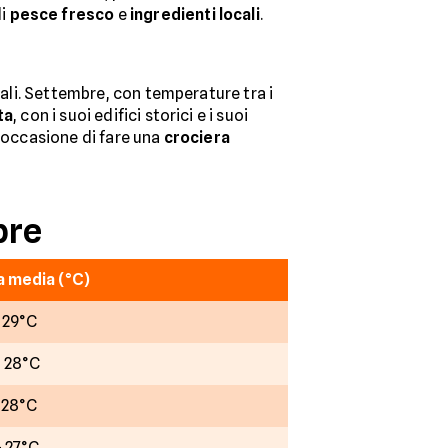
di
pesce fresco
e
ingredienti locali
.
rali. Settembre, con temperature tra i
ta
, con i suoi edifici storici e i suoi
l'occasione di fare una
crociera
bre
 media (°C)
- 29°C
- 28°C
- 28°C
- 27°C