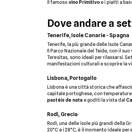
il famoso
vino Primitivo
e i piatti a bas
Dove andare a set
Tenerife, Isole Canarie - Spagna
Tenerife, la più grande delle Isole Can
Il Parco Nazionale del Teide, con il su
Teresitas, sono ideali per rilassarsi. S
manifestazioni culturali e scoprire la v
Lisbona, Portogallo
Lisbona è una città storica che affascin
capitale portoghese, con temperature tra
pastéis de nata
e goditi la vista dal
Ca
Rodi, Grecia
Rodi, una delle isole più grandi della G
20°C e i 28°C, è il momento ideale per e