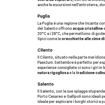
anche le escursioni nell'entroterra, dov
Puglia
La Puglia è una regione che incanta con
del Salento offrono
acque cristalline
e
20°C e i 28°C, che permettono di godere
tipici come le
orecchiette alle cime di
Cilento
Il Cilento, situato nella parte meridi
Paestum. Settembre è perfetto per espl
esperienze consigliate ci sono i giri in 
natura rigogliosa
e la
tradizione culin
Salento
Il Salento, con le sue spiagge stupende 
Porto Cesareo e Gallipoli sono ideali p
ideale per esplorare i borghi storici e 