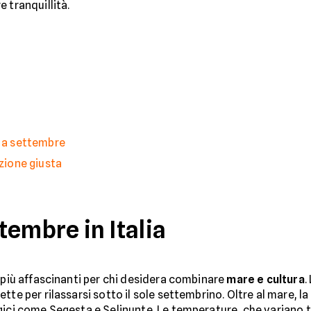
 tranquillità.
e a settembre
azione giusta
embre in Italia
e più affascinanti per chi desidera combinare
mare e cultura
.
te per rilassarsi sotto il sole settembrino. Oltre al mare, la
ogici come Segesta e Selinunte. Le temperature, che variano tr