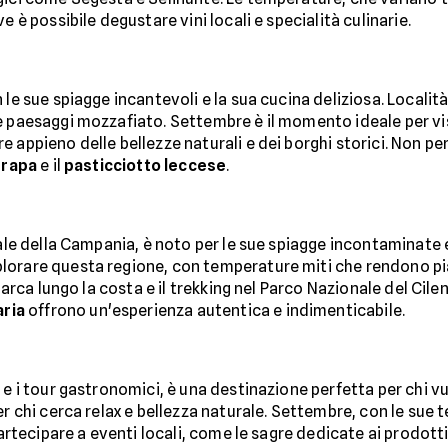
e è possibile degustare vini locali e specialità culinarie.
 le sue spiagge incantevoli e la sua cucina deliziosa. Locali
 paesaggi mozzafiato. Settembre è il momento ideale per visi
 appieno delle bellezze naturali e dei borghi storici. Non pe
 rapa
e il
pasticciotto leccese
.
onale della Campania, è noto per le sue spiagge incontaminate
orare questa regione, con temperature miti che rendono piace
barca lungo la costa e il trekking nel Parco Nazionale del Cilent
aria
offrono un'esperienza autentica e indimenticabile.
e i tour gastronomici, è una destinazione perfetta per chi vuo
er chi cerca relax e bellezza naturale. Settembre, con le sue
partecipare a eventi locali, come le sagre dedicate ai prodott