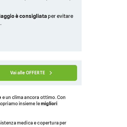
iaggio è consigliata
per evitare
.
Vai alle OFFERTE
e
e un clima ancora ottimo. Con
Scopriamo insieme le
migliori
sistenza medica e copertura per