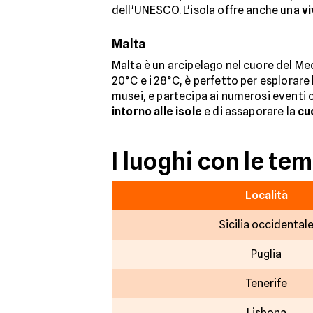
dell'UNESCO. L'isola offre anche una
vi
Malta
Malta è un arcipelago nel cuore del Med
20°C e i 28°C, è perfetto per esplorare 
musei, e partecipa ai numerosi eventi c
intorno alle isole
e di assaporare la
cu
I luoghi con le te
Località
Sicilia occidental
Puglia
Tenerife
Lisbona