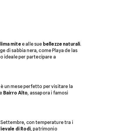
clima mite
e alle sue
bellezze naturali
.
gge di sabbia nera, come Playa de las
do ideale per partecipare a
 è un mese perfetto per visitare la
e
Bairro Alto
, assapora i famosi
a. Settembre, con temperature tra i
ievale di Rodi
, patrimonio